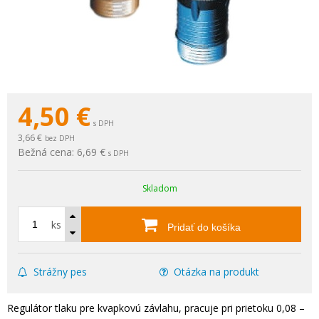
4,50
€
s DPH
3,66 €
bez DPH
Bežná cena:
6,69 €
s DPH
Skladom
ks
Pridať do košíka
Strážny pes
Otázka na produkt
Regulátor tlaku pre kvapkovú závlahu, pracuje pri prietoku 0,08 –