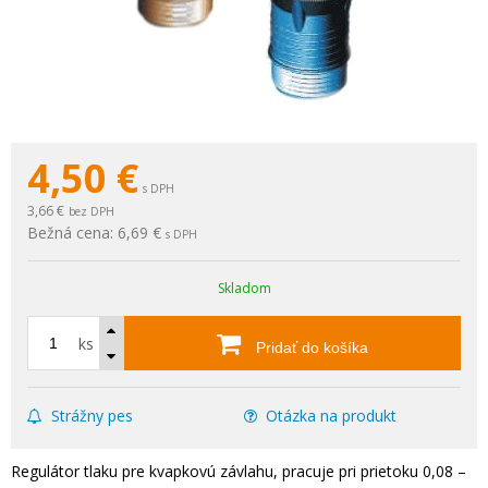
4,50
€
s DPH
3,66 €
bez DPH
Bežná cena:
6,69 €
s DPH
Skladom
ks
Pridať do košíka
Strážny pes
Otázka na produkt
Regulátor tlaku pre kvapkovú závlahu, pracuje pri prietoku 0,08 –