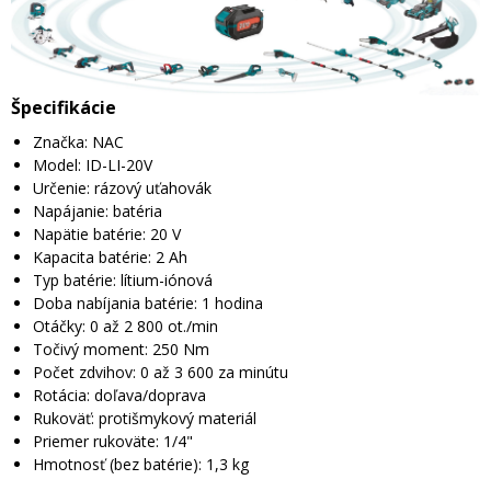
Špecifikácie
Značka: NAC
Model: ID-LI-20V
Určenie: rázový uťahovák
Napájanie: batéria
Napätie batérie: 20 V
Kapacita batérie: 2 Ah
Typ batérie: lítium-iónová
Doba nabíjania batérie: 1 hodina
Otáčky: 0 až 2 800 ot./min
Točivý moment: 250 Nm
Počet zdvihov: 0 až 3 600 za minútu
Rotácia: doľava/doprava
Rukoväť: protišmykový materiál
Priemer rukoväte: 1/4"
Hmotnosť (bez batérie): 1,3 kg