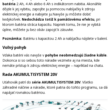
batéria
2 Ah, 4 Ah alebo 6 Ah s indikátorom nabitia. Akonáhle
dôjde k jej vybitiu, zapojíte ju pomocou nabíjačky k zdroju
elektrickej energie a nabijete ju.Navyše ju môžete dobiť
kedykoľvek.
Nedochádza totiž k pamäťovému efektu
, pri
ktorom batéria stráca kapacitu. Napriek tomu, že nie je vybitá
úplne, môžete ju bez obáv zapojiť k zásuvke.
Poznámka:
Batériu s kapacitou 2 Ah a nabíjačku nájdete v balení.
Voľný pohyb
Vďaka batérii vás navyše v
pohybe neobmedzujú žiadne káble
.
Dokonca si so sebou toto náradie vezmete aj na miesta, kde
nemáte prístup k zdroju elektrickej energie – napríklad na chatu.
Rada AKUMULTISYSTEM 20V
Uťahovák patrí do
série AKUMULTISYSTEM 20V
. Všetko
záhradné náčinie a náradie, ktoré patria do tohto programu, sa dá
napájať rovnakou batériou.