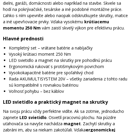
dielni, garáži, domácnosti alebo napríklad na stavbe. Skvele sa
hodí na pokrývačské, tesárske a iné podobné montážne práce.
Ľahko s ním upevníte alebo naopak odskrutkujete skrutky, matice
a iné upevňovacie prvky. Vďaka vysokému
krútiacemu
momentu 250 Nm
vám zaistí skvelý výkon pre efektívnu prácu.
Hlavné prednosti
Kompletný set – vrátane batérie a nabíjačky
Vysoký krútiaci moment 250 Nm
LED svietidlo a magnet na skrutky pre pohodlnú prácu
Ergonomická rukoväť s protišmykovým povrchom
Vysokokapacitné batérie pre spoľahlivý chod
Rada AKUMULTISYSTEM 20V – všetky zariadenia z tohto radu
sú kompatibilné s rovnakou batériou
Voľnosť pohybu – bez káblov
LED svietidlo a praktický magnet na skrutky
Na svoju prácu vždy perfektne vidíte. Ak sa zotmie, jednoducho
zapnete
LED svietidlo
. Osvetlí pracovnú plochu. Na púzdre
uťahovača sa navyše nachádza
magnet
. Zachytí skrutky a
zabráni im, aby sa niekam zakotúľali. Vďaka
ergonomickej