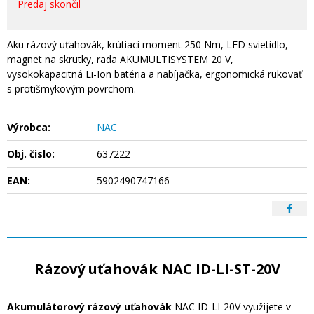
Predaj skončil
Aku rázový uťahovák, krútiaci moment 250 Nm, LED svietidlo,
magnet na skrutky, rada AKUMULTISYSTEM 20 V,
vysokokapacitná Li-Ion batéria a nabíjačka, ergonomická rukoväť
s protišmykovým povrchom.
Výrobca:
NAC
Obj. čislo:
637222
EAN:
5902490747166
Rázový uťahovák NAC ID-LI-ST-20V
Akumulátorový rázový uťahovák
NAC ID-LI-20V využijete v