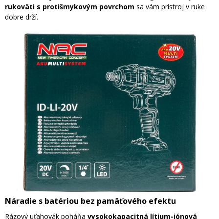
rukoväti s protišmykovým povrchom
sa vám prístroj v ruke
dobre drží.
Náradie s batériou bez pamäťového efektu
Rázový uťahovák poháňa
vysokokapacitná lítium-iónová