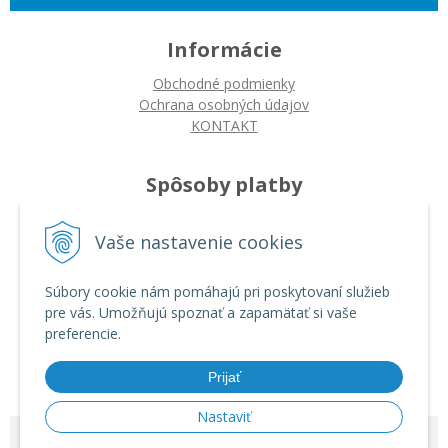
Informácie
Obchodné podmienky
Ochrana osobných údajov
KONTAKT
Spôsoby platby
Platba na dobierku
Vaše nastavenie cookies
Platba bankovým prevodom
Platba kartou
Súbory cookie nám pomáhajú pri poskytovaní služieb
pre vás. Umožňujú spoznať a zapamätať si vaše
Ako nakupovať
preferencie.
Ako nakupovať
Autorizované servisy
Prijať
Nastaviť
© 2026 ARDIN •
tvorba eshopu cez UNIobchod
,
webhosting
spoločnosti