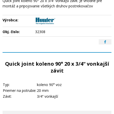
Quick joint koleno 90° 20 x 3/4“ vonkajší závit. Je vhodné pre
montáž a pripojovanie všetkých druhov postrekovačov
Výrobca:
Obj. čislo:
32308
Quick joint koleno 90° 20 x 3/4“ vonkajší
závit
Typ:
koleno 90° voz
Priemer na potrubie:
20 mm
Závit:
3/4“ vonkajší