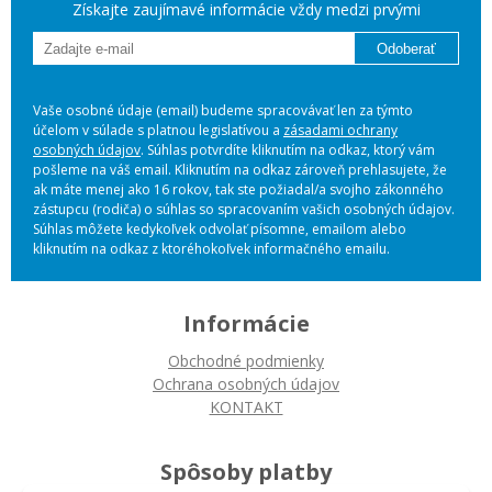
Získajte zaujímavé informácie vždy medzi prvými
Odoberať
Vaše osobné údaje (email) budeme spracovávať len za týmto
účelom v súlade s platnou legislatívou a
zásadami ochrany
osobných údajov
. Súhlas potvrdíte kliknutím na odkaz, ktorý vám
pošleme na váš email. Kliknutím na odkaz zároveň prehlasujete, že
ak máte menej ako 16 rokov, tak ste požiadal/a svojho zákonného
zástupcu (rodiča) o súhlas so spracovaním vašich osobných údajov.
Súhlas môžete kedykoľvek odvolať písomne, emailom alebo
kliknutím na odkaz z ktoréhokoľvek informačného emailu.
Informácie
Obchodné podmienky
Ochrana osobných údajov
KONTAKT
Spôsoby platby