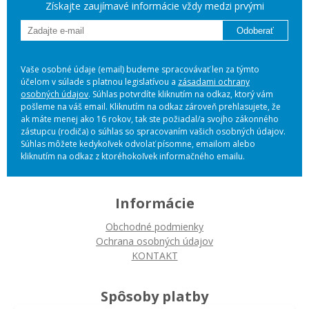
Získajte zaujímavé informácie vždy medzi prvými
Odoberať
Vaše osobné údaje (email) budeme spracovávať len za týmto
účelom v súlade s platnou legislatívou a
zásadami ochrany
osobných údajov
. Súhlas potvrdíte kliknutím na odkaz, ktorý vám
pošleme na váš email. Kliknutím na odkaz zároveň prehlasujete, že
ak máte menej ako 16 rokov, tak ste požiadal/a svojho zákonného
zástupcu (rodiča) o súhlas so spracovaním vašich osobných údajov.
Súhlas môžete kedykoľvek odvolať písomne, emailom alebo
kliknutím na odkaz z ktoréhokoľvek informačného emailu.
Informácie
Obchodné podmienky
Ochrana osobných údajov
KONTAKT
Spôsoby platby