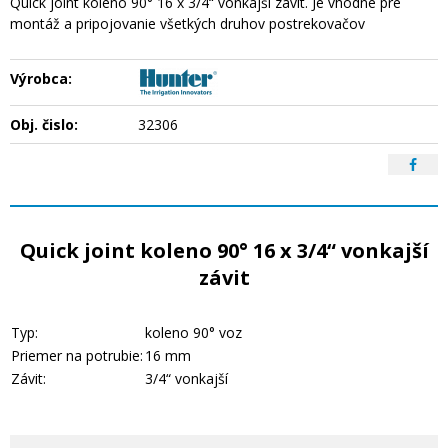
Quick joint koleno 90° 16 x 3/4“ vonkajší závit. Je vhodné pre
montáž a pripojovanie všetkých druhov postrekovačov
Výrobca:
Obj. čislo:
32306
Quick joint koleno 90° 16 x 3/4“ vonkajší
závit
Typ:
koleno 90° voz
Priemer na potrubie:
16 mm
Závit:
3/4“ vonkajší