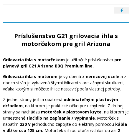
Príslušenstvo G21 grilovacia ihla s
motorčekom pre gril Arizona
Grilovacia ihla s motorčekom
je užitočné príslušenstvo
pre
plynový gril G21 Arizona BBQ Premium line.
Grilovacia ihla s motorom
je vyrobená
z nerezovej ocele
a z
oboch strán je vybavená štyrmi ihlicami s aretačnými skrutkami,
vďaka ktorým si môžete ihlice nastaviť podľa vlastnej potreby.
Z jednej strany je ihla opatrená
odnímateľným plastovým
držadlom,
na ktorom je praktické očko pre uchytenie. Z druhej
strany sa nachádza
motorček v plastovom kryte
, na ktorom je
umiestnené
tlačidlo na zapínanie / vypínanie
. Motorček s
napätím
230 V
jednoducho zapojíte do elektriny pomocou
kábla
v dĺžke cca 125 cm.
Motorček s ihlou otáča rýchlosťou asi
2