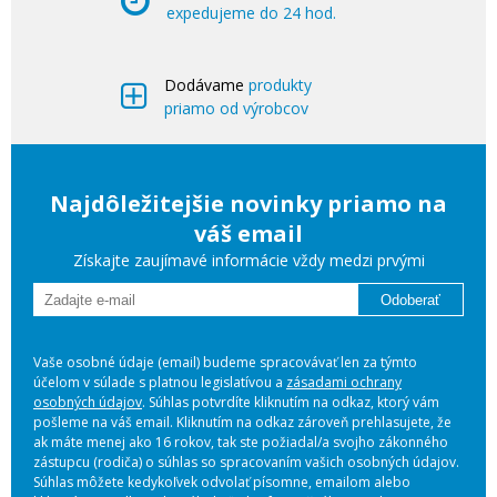
expedujeme do 24 hod.
Dodávame
produkty
priamo od výrobcov
Najdôležitejšie novinky priamo na
váš email
Získajte zaujímavé informácie vždy medzi prvými
Odoberať
Vaše osobné údaje (email) budeme spracovávať len za týmto
účelom v súlade s platnou legislatívou a
zásadami ochrany
osobných údajov
. Súhlas potvrdíte kliknutím na odkaz, ktorý vám
pošleme na váš email. Kliknutím na odkaz zároveň prehlasujete, že
ak máte menej ako 16 rokov, tak ste požiadal/a svojho zákonného
zástupcu (rodiča) o súhlas so spracovaním vašich osobných údajov.
Súhlas môžete kedykoľvek odvolať písomne, emailom alebo