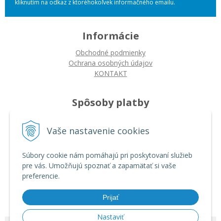
kliknutím na odkaz z ktoréhokoľvek informačného emailu.
Informácie
Obchodné podmienky
Ochrana osobných údajov
KONTAKT
Spôsoby platby
Platba na dobierku
Vaše nastavenie cookies
Platba bankovým prevodom
Platba kartou
Súbory cookie nám pomáhajú pri poskytovaní služieb
pre vás. Umožňujú spoznať a zapamätať si vaše
Ako nakupovať
preferencie.
Ako nakupovať
Autorizované servisy
Prijať
Nastaviť