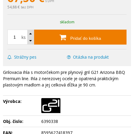
s DPH
54,88 €
bez DPH
skladom
ks
Pridať do košíka
Strážny pes
Otázka na produkt
Grilovacia ihla s motorčekom pre plynový gril G21 Arizona BBQ
Premium line. Ihla z nerezovej ocele je opatrená praktickým
plastovým madlom a jej celková dĺžka je 90 cm.
Výrobca:
Obj. čislo:
6390338
EAN:
8595627418397