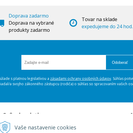
Doprava zadarmo
Tovar na sklade
Doprava na vybrané
expedujeme do 24 hod.
produkty zadarmo
Odoberať
lade s platnou legislatívou a
zásadami ochrany osobných údajov
. Súhlas potv
ožiadal/a svojho zákonného zástupcu (rodiča) o súhlas so spracovaním vašich 
Spôsoby platby
A
Platba na dobierku
A
Vaše nastavenie cookies