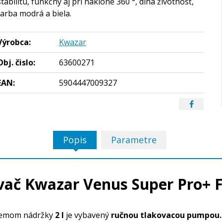
stabilitu, funkčný aj pri náklone 360 °, dlhá životnosť,
farba modrá a biela.
Výrobca:
Kwazar
Obj. čislo:
63600271
EAN:
5904447009327
Popis
Parametre
vač Kwazar Venus Super Pro+ F
jemom nádržky
2 l
je vybavený
ručnou tlakovacou pumpou