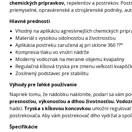
chemických prípravkov,
repelentov a postrekov. Postr
priemyselné, opravárenské a strojárenské podniky, auto
Hlavné prednosti
Vhodný na aplikáciu agresívnejších chemických príp
Materiál s vysokou odolnosťou a životnosťou
Aplikácia postreku zaručená aj pri sklone 360 ??°
Kompresia tlaku vo vnútri nádrže
Moderný vodoznak na meranie objemu kvapaliny
Regulačná kĺbová tryska pre zmenu veľkosti kvapôčky
Zosilnený podstavec pre stabilitu
Výhody pre ľahké používanie
Napriek tomu, že nádobku nakloníte, podarí sa vám pos
presnosťou, výkonosťou a dlhou životnosťou. Vodo
hadici.
Tryska s kĺbovou koncovkou
umožní regulovať s
postrekovača. Aby vám postrekovač dlho vydržal a spoľ
Špecifikácie