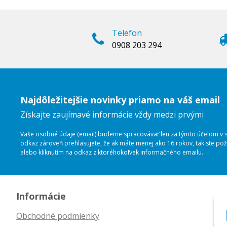
Telefon
0908 203 294
Najdôležitejšie novinky priamo na váš email
Získajte zaujímavé informácie vždy medzi prvými
Vaše osobné údaje (email) budeme spracovávať len za týmto účelom v sú
odkaz zároveň prehlasujete, že ak máte menej ako 16 rokov, tak ste p
alebo kliknutím na odkaz z ktoréhokoľvek informačného emailu.
Informácie
Obchodné podmienky