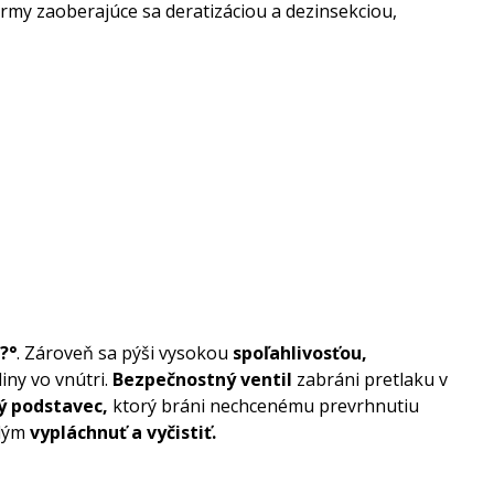
irmy zaoberajúce sa deratizáciou a dezinsekciou,
??°
. Zároveň sa pýši vysokou
spoľahlivosťou,
ny vo vnútri.
Bezpečnostný ventil
zabráni pretlaku v
ý podstavec,
ktorý bráni nechcenému prevrhnutiu
ždým
vypláchnuť a vyčistiť.