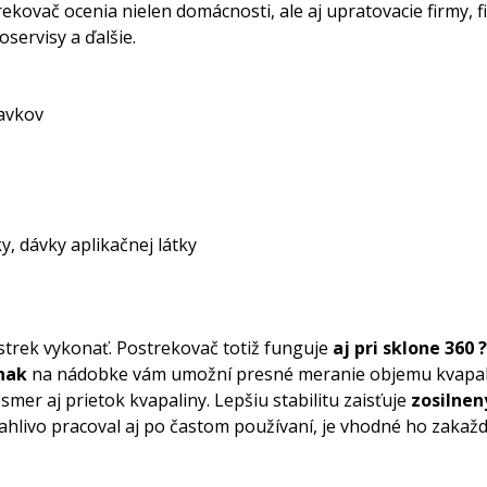
ekovač ocenia nielen domácnosti, ale aj upratovacie firmy, f
servisy a ďalšie.
ravkov
, dávky aplikačnej látky
trek vykonať. Postrekovač totiž funguje
aj pri sklone 360 
znak
na nádobke vám umožní presné meranie objemu kvapali
mer aj prietok kvapaliny. Lepšiu stabilitu zaisťuje
zosilnen
ahlivo pracoval aj po častom používaní, je vhodné ho zaka