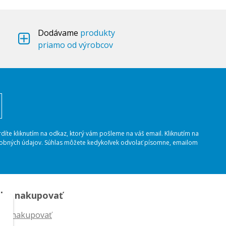
Dodávame
produkty
priamo od výrobcov
rdíte kliknutím na odkaz, ktorý vám pošleme na váš email. Kliknutím na
osobných údajov. Súhlas môžete kedykoľvek odvolať písomne, emailom
ko nakupovať
ko nakupovať