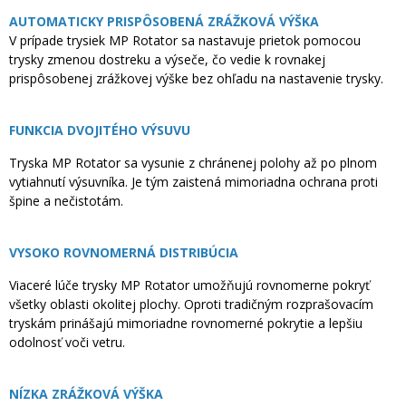
AUTOMATICKY PRISPÔSOBENÁ ZRÁŽKOVÁ VÝŠKA
V prípade trysiek MP Rotator sa nastavuje prietok pomocou
trysky zmenou dostreku a výseče, čo vedie k rovnakej
prispôsobenej zrážkovej výške bez ohľadu na nastavenie trysky.
FUNKCIA DVOJITÉHO VÝSUVU
Tryska MP Rotator sa vysunie z chránenej polohy až po plnom
vytiahnutí výsuvníka. Je tým zaistená mimoriadna ochrana proti
špine a nečistotám.
VYSOKO ROVNOMERNÁ DISTRIBÚCIA
Viaceré lúče trysky MP Rotator umožňujú rovnomerne pokryť
všetky oblasti okolitej plochy. Oproti tradičným rozprašovacím
tryskám prinášajú mimoriadne rovnomerné pokrytie a lepšiu
odolnosť voči vetru.
NÍZKA ZRÁŽKOVÁ VÝŠKA