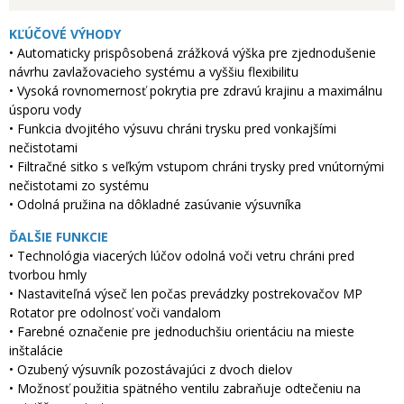
KĽÚČOVÉ VÝHODY
• Automaticky prispôsobená zrážková výška pre zjednodušenie
návrhu zavlažovacieho systému a vyššiu flexibilitu
• Vysoká rovnomernosť pokrytia pre zdravú krajinu a maximálnu
úsporu vody
• Funkcia dvojitého výsuvu chráni trysku pred vonkajšími
nečistotami
• Filtračné sitko s veľkým vstupom chráni trysky pred vnútornými
nečistotami zo systému
• Odolná pružina na dôkladné zasúvanie výsuvníka
ĎALŠIE FUNKCIE
• Technológia viacerých lúčov odolná voči vetru chráni pred
tvorbou hmly
• Nastaviteľná výseč len počas prevádzky postrekovačov MP
Rotator pre odolnosť voči vandalom
• Farebné označenie pre jednoduchšiu orientáciu na mieste
inštalácie
• Ozubený výsuvník pozostávajúci z dvoch dielov
• Možnosť použitia spätného ventilu zabraňuje odtečeniu na