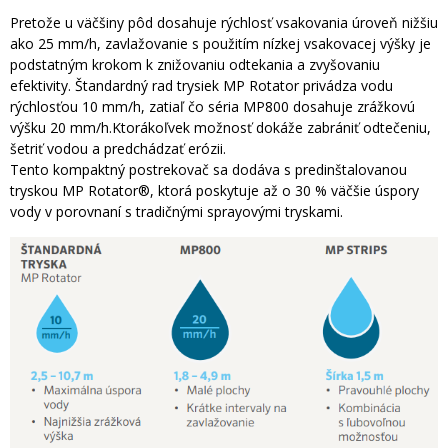
Pretože u väčšiny pôd dosahuje rýchlosť vsakovania úroveň nižšiu
ako 25 mm/h, zavlažovanie s použitím nízkej vsakovacej výšky je
podstatným krokom k znižovaniu odtekania a zvyšovaniu
efektivity. Štandardný rad trysiek MP Rotator privádza vodu
rýchlosťou 10 mm/h, zatiaľ čo séria MP800 dosahuje zrážkovú
výšku 20 mm/h.Ktorákoľvek možnosť dokáže zabrániť odtečeniu,
šetriť vodou a predchádzať erózii.
Tento kompaktný postrekovač sa dodáva s predinštalovanou
tryskou MP Rotator®, ktorá poskytuje až o 30 % väčšie úspory
vody v porovnaní s tradičnými sprayovými tryskami.