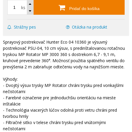
ks
Pridať do košíka
Strážny pes
Otázka na produkt
Sprayový postrekovač Hunter Eco 04 10360 je výsuvný
postrekovač PSU-04, 10 cm výsuv, s predinštalovanou rotačnou
tryskou MP Rotator MP 3000 360 s dostrekom 6,7 - 9,1 m,
kruhové prevedenie 360°. Možnosť použitia spätného ventilu do
prevýšenia 2 m zabraňuje odtečeniu vody na najnižšom mieste.
Výhody:
- Dvojitý výsuv trysky MP Rotator chráni trysku pred vonkajšími
nečistotami
- Farebné označenie pre jednoduchšiu orientáciu na mieste
inštalácie
- Technológia viacerých lúčov odolná proti vetru chráni pred
tvorbou hmly
- Filtračné sitko v telese chráni trysku pred vnútornými
nečistotami