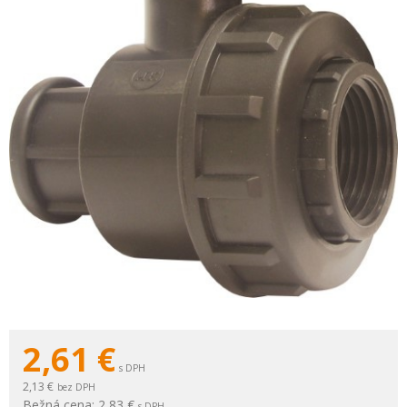
2,61
€
s DPH
2,13 €
bez DPH
Bežná cena:
2,83 €
s DPH