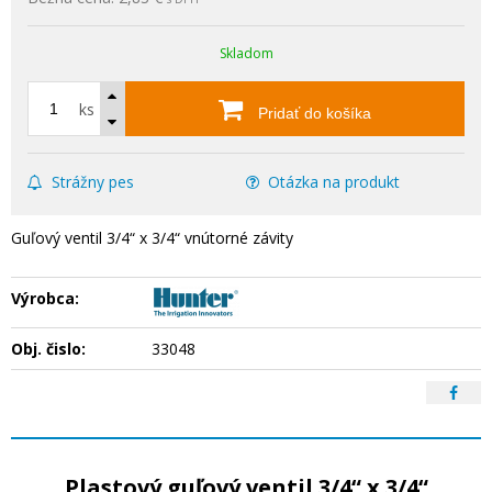
Skladom
ks
Pridať do košíka
Strážny pes
Otázka na produkt
Guľový ventil 3/4“ x 3/4“ vnútorné závity
Výrobca:
Obj. čislo:
33048
Plastový guľový ventil 3/4“ x 3/4“