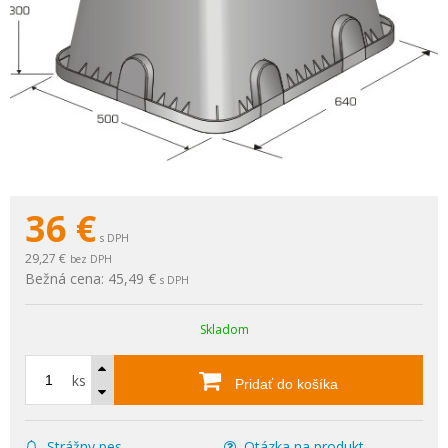
36
€
s DPH
29,27 €
bez DPH
Bežná cena:
45,49 €
s DPH
Skladom
ks
Pridať do košíka
Strážny pes
Otázka na produkt