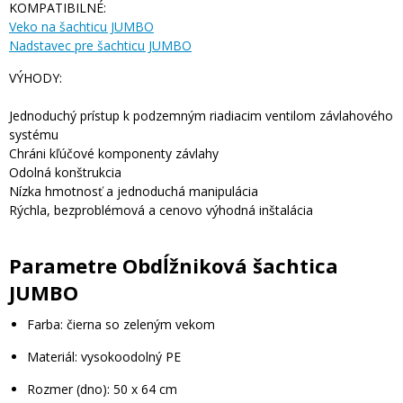
KOMPATIBILNÉ:
Veko na šachticu JUMBO
Nadstavec pre šachticu JUMBO
VÝHODY:
Jednoduchý prístup k podzemným riadiacim ventilom závlahového
systému
Chráni kľúčové komponenty závlahy
Odolná konštrukcia
Nízka hmotnosť a jednoduchá manipulácia
Rýchla, bezproblémová a cenovo výhodná inštalácia
Parametre Obdĺžniková šachtica
JUMBO
Farba: čierna so zeleným vekom
Materiál: vysokoodolný PE
Rozmer (dno): 50 x 64 cm