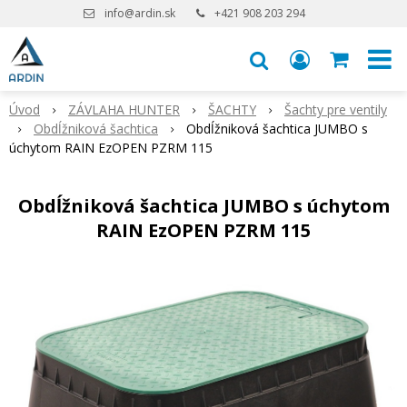
info@ardin.sk
+421 908 203 294
Úvod
ZÁVLAHA HUNTER
ŠACHTY
Šachty pre ventily
Obdĺžniková šachtica
Obdĺžniková šachtica JUMBO s
úchytom RAIN EzOPEN PZRM 115
Obdĺžniková šachtica JUMBO s úchytom
RAIN EzOPEN PZRM 115