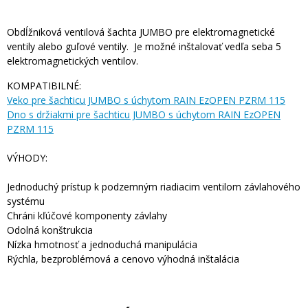
Obdĺžniková ventilová šachta JUMBO pre elektromagnetické
ventily alebo guľové ventily. Je možné inštalovať vedľa seba 5
elektromagnetických ventilov.
KOMPATIBILNÉ:
Veko pre šachticu JUMBO s úchytom RAIN EzOPEN PZRM 115
Dno s držiakmi pre šachticu JUMBO s úchytom RAIN EzOPEN
PZRM 115
VÝHODY:
Jednoduchý prístup k podzemným riadiacim ventilom závlahového
systému
Chráni kľúčové komponenty závlahy
Odolná konštrukcia
Nízka hmotnosť a jednoduchá manipulácia
Rýchla, bezproblémová a cenovo výhodná inštalácia