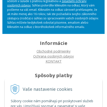
účelom v súlade s platnou legislatívou a
zásadami ochrany
osobných údajov
. Súhlas potvrdíte kliknutím na odkaz, ktorý vám
pošleme na váš email. Kliknutím na odkaz zároveň prehlasujete, že
ak máte menej ako 16 rokov, tak ste požiadal/a svojho zákonného
zástupcu (rodiča) o súhlas so spracovaním vašich osobných údajov.
Súhlas môžete kedykoľvek odvolať písomne, emailom alebo
kliknutím na odkaz z ktoréhokoľvek informačného emailu.
Informácie
Obchodné podmienky
Ochrana osobných údajov
KONTAKT
Spôsoby platby
Platba na dobierku
Vaše nastavenie cookies
Platba bankovým prevodom
Platba kartou
Súbory cookie nám pomáhajú pri poskytovaní služieb
pre vás. Umožňujú spoznať a zapamätať si vaše