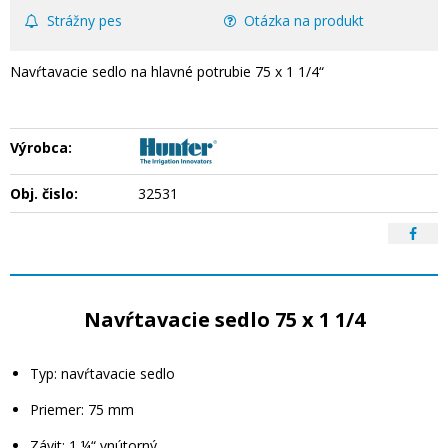
Strážny pes
Otázka na produkt
Navŕtavacie sedlo na hlavné potrubie 75 x 1 1/4“
Výrobca:
Obj. čislo:
32531
Navŕtavacie sedlo 75 x 1 1/4
Typ: navŕtavacie sedlo
Priemer: 75 mm
Závit: 1 ¼“ vnútorný