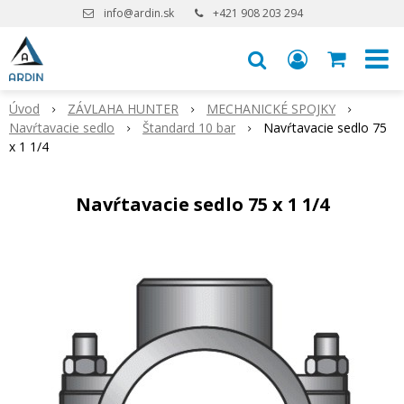
info@ardin.sk
+421 908 203 294
Úvod
ZÁVLAHA HUNTER
MECHANICKÉ SPOJKY
Navŕtavacie sedlo
Štandard 10 bar
Navŕtavacie sedlo 75
x 1 1/4
Navŕtavacie sedlo 75 x 1 1/4