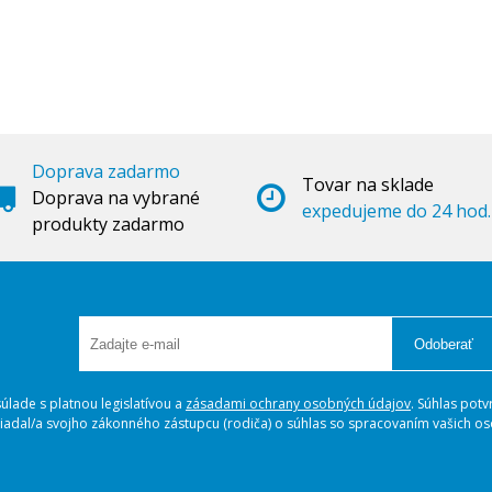
Doprava zadarmo
Tovar na sklade
Doprava na vybrané
expedujeme do 24 hod.
produkty zadarmo
Odoberať
lade s platnou legislatívou a
zásadami ochrany osobných údajov
. Súhlas potv
ožiadal/a svojho zákonného zástupcu (rodiča) o súhlas so spracovaním vašich 