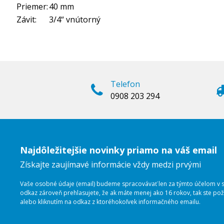
Priemer:
40 mm
Závit:
3/4“ vnútorný
Telefon
0908 203 294
Najdôležitejšie novinky priamo na váš email
Získajte zaujímavé informácie vždy medzi prvými
Vaše osobné údaje (email) budeme spracovávať len za týmto účelom v sú
odkaz zároveň prehlasujete, že ak máte menej ako 16 rokov, tak ste p
alebo kliknutím na odkaz z ktoréhokoľvek informačného emailu.