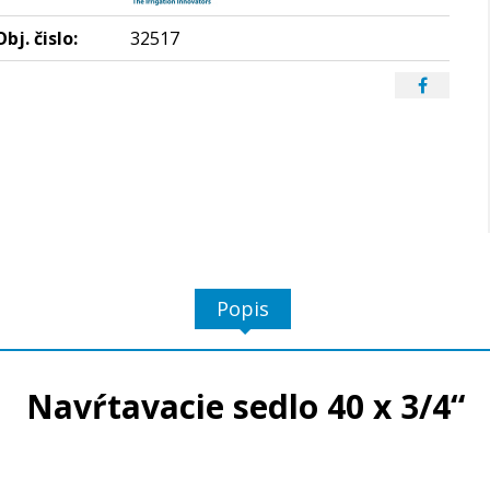
Obj. čislo:
32517
Popis
Navŕtavacie sedlo 40 x 3/4“