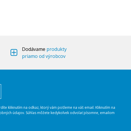
Dodávame
produkty
priamo od výrobcov
rdíte kliknutím na odkaz, ktorý vám pošleme na váš email. Kliknutím na
osobných údajov. Súhlas môžete kedykoľvek odvolať písomne, emailom