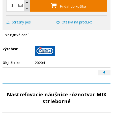
bal
Pridať do košíka
Strážny pes
Otázka na produkt
Chirurgická oceľ
Výrobca:
Obj. čislo:
202041
Nastreľovacie náušnice rôznotvar MIX
strieborné