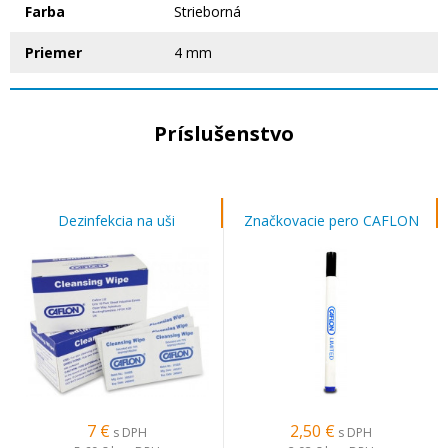
Farba
Strieborná
Priemer
4 mm
Príslušenstvo
Dezinfekcia na uši
Značkovacie pero CAFLON
7
€
2,50
€
s DPH
s DPH