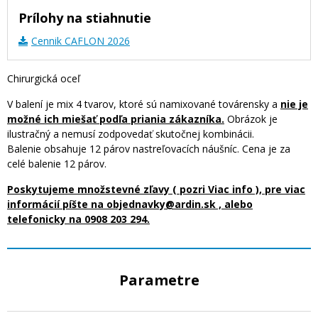
Prílohy na stiahnutie
Cennik CAFLON 2026
Chirurgická oceľ
V balení je mix 4 tvarov, ktoré sú namixované továrensky a
nie je
možné ich miešať podľa priania zákazníka.
Obrázok je
ilustračný a nemusí zodpovedať skutočnej kombinácii.
Balenie obsahuje 12 párov nastreľovacích náušníc. Cena je za
celé balenie 12 párov.
Poskytujeme množstevné zľavy ( pozri Viac info ), pre viac
informácií píšte na objednavky@ardin.sk , alebo
telefonicky na 0908 203 294.
Parametre