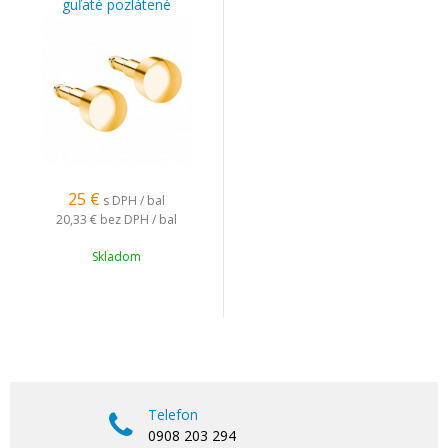
guľaté pozlátené
25
€
s DPH / bal
20,33 €
bez DPH / bal
Skladom
Telefon
0908 203 294