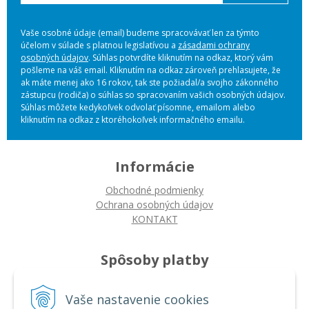
Vaše osobné údaje (email) budeme spracovávať len za týmto
účelom v súlade s platnou legislatívou a
zásadami ochrany
osobných údajov
. Súhlas potvrdíte kliknutím na odkaz, ktorý vám
pošleme na váš email. Kliknutím na odkaz zároveň prehlasujete, že
ak máte menej ako 16 rokov, tak ste požiadal/a svojho zákonného
zástupcu (rodiča) o súhlas so spracovaním vašich osobných údajov.
Súhlas môžete kedykoľvek odvolať písomne, emailom alebo
kliknutím na odkaz z ktoréhokoľvek informačného emailu.
Informácie
Obchodné podmienky
Ochrana osobných údajov
KONTAKT
Spôsoby platby
Platba na dobierku
Vaše nastavenie cookies
Platba bankovým prevodom