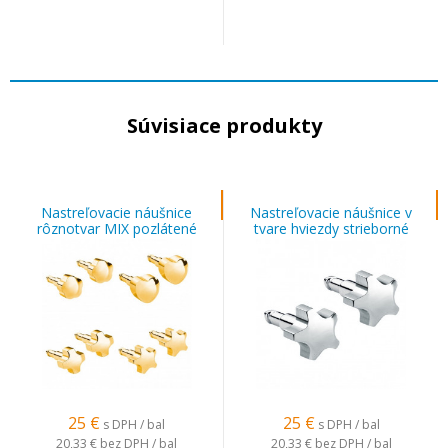
Súvisiace produkty
Nastreľovacie náušnice
Nastreľovacie náušnice v
rôznotvar MIX pozlátené
tvare hviezdy strieborné
25
€
25
€
s DPH / bal
s DPH / bal
20,33 €
bez DPH / bal
20,33 €
bez DPH / bal