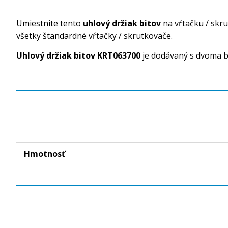
Umiestnite tento
uhlový držiak bitov
na vŕtačku / skru
všetky štandardné vŕtačky / skrutkovače.
Uhlový držiak bitov KRT063700
je dodávaný s dvoma bi
Hmotnosť