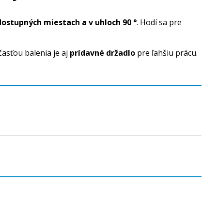
ostupných miestach a v uhloch 90 °
. Hodí sa pre
asťou balenia je aj
prídavné držadlo
pre ľahšiu prácu.