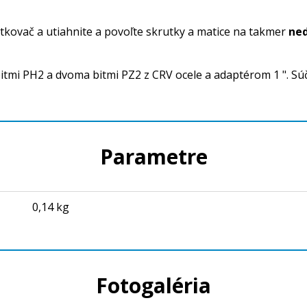
tkovač a utiahnite a povoľte skrutky a matice na takmer
ned
tmi PH2 a dvoma bitmi PZ2 z CRV ocele a adaptérom 1 ". Súč
Parametre
0,14 kg
Fotogaléria