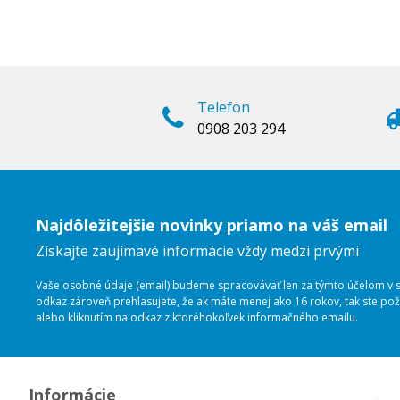
Telefon
0908 203 294
Najdôležitejšie novinky priamo na váš email
Získajte zaujímavé informácie vždy medzi prvými
Vaše osobné údaje (email) budeme spracovávať len za týmto účelom v sú
odkaz zároveň prehlasujete, že ak máte menej ako 16 rokov, tak ste p
alebo kliknutím na odkaz z ktoréhokoľvek informačného emailu.
Informácie