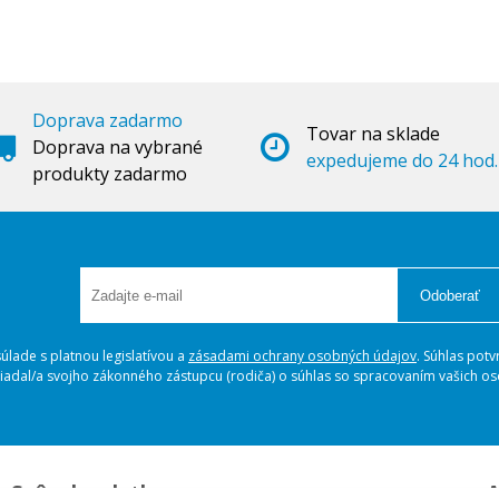
Doprava zadarmo
Tovar na sklade
Doprava na vybrané
expedujeme do 24 hod.
produkty zadarmo
Odoberať
lade s platnou legislatívou a
zásadami ochrany osobných údajov
. Súhlas potv
ožiadal/a svojho zákonného zástupcu (rodiča) o súhlas so spracovaním vašich 
Spôsoby platby
A