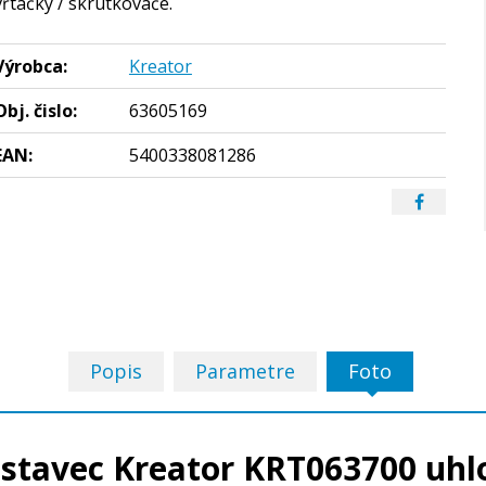
vŕtačky / skrutkovače.
Výrobca:
Kreator
Obj. čislo:
63605169
EAN:
5400338081286
Popis
Parametre
Foto
stavec Kreator KRT063700 uhl