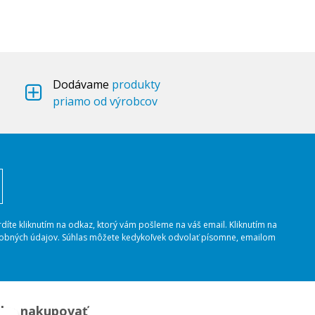
Dodávame
produkty
priamo od výrobcov
rdíte kliknutím na odkaz, ktorý vám pošleme na váš email. Kliknutím na
osobných údajov. Súhlas môžete kedykoľvek odvolať písomne, emailom
ko nakupovať