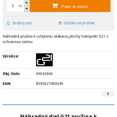
ks
Pridať do košíka
Strážny pes
Otázka na produkt
Náhradná pružina k uchyteniu skákacej plochy trampolín G21 s
ochrannou sieťou.
Výrobca:
Obj. čislo:
69042606
EAN:
8595627400040
Náhradný diel G21 pružina k