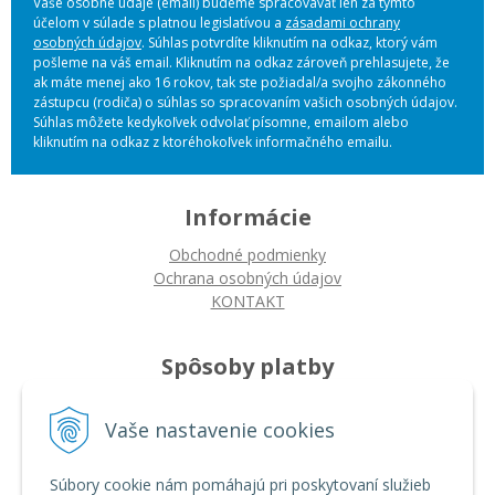
Vaše osobné údaje (email) budeme spracovávať len za týmto
účelom v súlade s platnou legislatívou a
zásadami ochrany
osobných údajov
. Súhlas potvrdíte kliknutím na odkaz, ktorý vám
pošleme na váš email. Kliknutím na odkaz zároveň prehlasujete, že
ak máte menej ako 16 rokov, tak ste požiadal/a svojho zákonného
zástupcu (rodiča) o súhlas so spracovaním vašich osobných údajov.
Súhlas môžete kedykoľvek odvolať písomne, emailom alebo
kliknutím na odkaz z ktoréhokoľvek informačného emailu.
Informácie
Obchodné podmienky
Ochrana osobných údajov
KONTAKT
Spôsoby platby
Platba na dobierku
Vaše nastavenie cookies
Platba bankovým prevodom
Platba kartou
Súbory cookie nám pomáhajú pri poskytovaní služieb