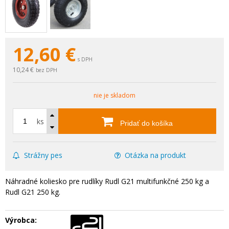
12,60
€
s DPH
10,24 €
bez DPH
nie je skladom
ks
Pridať do košíka
Strážny pes
Otázka na produkt
Náhradné koliesko pre rudlíky Rudl G21 multifunkčné 250 kg a
Rudl G21 250 kg.
Výrobca: