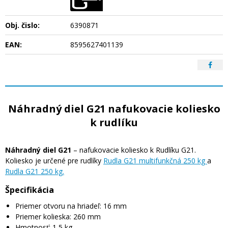
Obj. čislo:
6390871
EAN:
8595627401139
Náhradný diel G21 nafukovacie koliesko
k rudlíku
Náhradný diel G21
– nafukovacie koliesko k Rudlíku G21.
Koliesko je určené pre rudlíky
Rudla G21 multifunkčná 250 kg
a
Rudla G21 250 kg.
Špecifikácia
Priemer otvoru na hriadeľ: 16 mm
Priemer kolieska: 260 mm
Hmotnosť: 1,5 kg