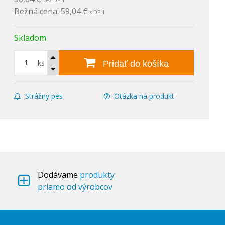
bez DPH
Bežná cena:
59,04 €
s DPH
Skladom
ks
Pridať do košíka
Strážny pes
Otázka na produkt
Dodávame
produkty
priamo od výrobcov