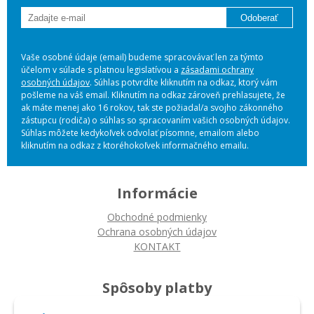
Odoberať
Vaše osobné údaje (email) budeme spracovávať len za týmto
účelom v súlade s platnou legislatívou a
zásadami ochrany
osobných údajov
. Súhlas potvrdíte kliknutím na odkaz, ktorý vám
pošleme na váš email. Kliknutím na odkaz zároveň prehlasujete, že
ak máte menej ako 16 rokov, tak ste požiadal/a svojho zákonného
zástupcu (rodiča) o súhlas so spracovaním vašich osobných údajov.
Súhlas môžete kedykoľvek odvolať písomne, emailom alebo
kliknutím na odkaz z ktoréhokoľvek informačného emailu.
Informácie
Obchodné podmienky
Ochrana osobných údajov
KONTAKT
Spôsoby platby
Platba na dobierku