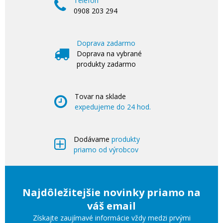
Telefon
0908 203 294
Doprava zadarmo
Doprava na vybrané
produkty zadarmo
Tovar na sklade
expedujeme do 24 hod.
Dodávame
produkty
priamo od výrobcov
Najdôležitejšie novinky priamo na
váš email
Získajte zaujímavé informácie vždy medzi prvými