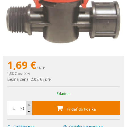
1,69
€
s DPH
1,38 €
bez DPH
Bežná cena:
2,02 €
s DPH
Skladom
ks
Pridať do košíka
Strážny pes
Otázka na produkt