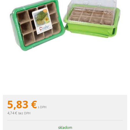
5,83
€
s DPH
4,74 €
bez DPH
skladom