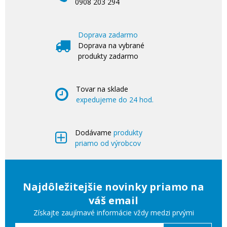
0908 203 294
Doprava zadarmo
Doprava na vybrané
produkty zadarmo
Tovar na sklade
expedujeme do 24 hod.
Dodávame
produkty
priamo od výrobcov
Najdôležitejšie novinky priamo na
váš email
Získajte zaujímavé informácie vždy medzi prvými