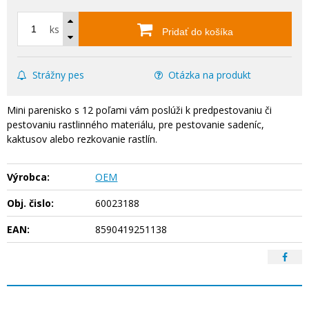
ks
Pridať do košíka
Strážny pes
Otázka na produkt
Mini parenisko s 12 poľami vám poslúži k predpestovaniu či
pestovaniu rastlinného materiálu, pre pestovanie sadeníc,
kaktusov alebo rezkovanie rastlín.
Výrobca:
OEM
Obj. čislo:
60023188
EAN:
8590419251138