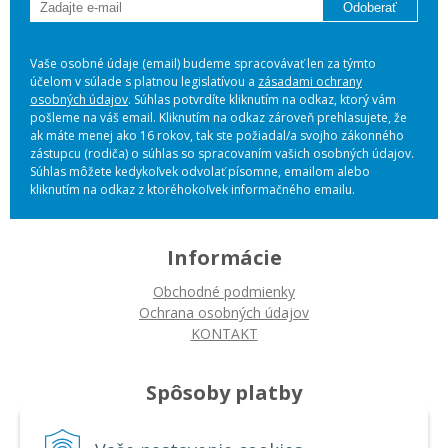
Odoberať
Vaše osobné údaje (email) budeme spracovávať len za týmto
účelom v súlade s platnou legislatívou a
zásadami ochrany
osobných údajov
. Súhlas potvrdíte kliknutím na odkaz, ktorý vám
pošleme na váš email. Kliknutím na odkaz zároveň prehlasujete, že
ak máte menej ako 16 rokov, tak ste požiadal/a svojho zákonného
zástupcu (rodiča) o súhlas so spracovaním vašich osobných údajov.
Súhlas môžete kedykoľvek odvolať písomne, emailom alebo
kliknutím na odkaz z ktoréhokoľvek informačného emailu.
Informácie
Obchodné podmienky
Ochrana osobných údajov
KONTAKT
Spôsoby platby
Platba na dobierku
Platba bankovým prevodom