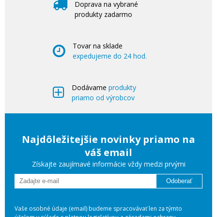
Doprava na vybrané
produkty zadarmo
Tovar na sklade
expedujeme do 24 hod.
Dodávame
produkty
priamo od výrobcov
Najdôležitejšie novinky priamo na
váš email
Získajte zaujímavé informácie vždy medzi prvými
Odoberať
Vaše osobné údaje (email) budeme spracovávať len za týmto