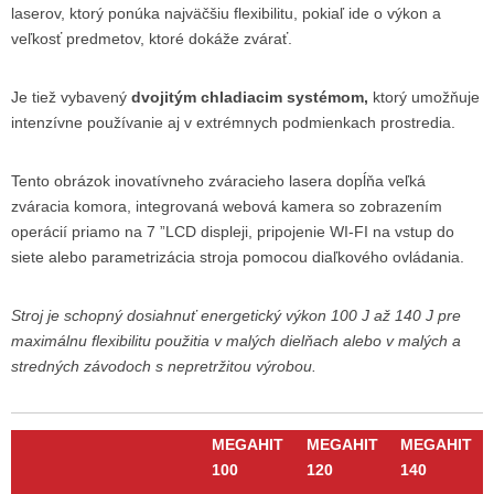
laserov, ktorý ponúka najväčšiu flexibilitu, pokiaľ ide o výkon a
veľkosť predmetov, ktoré dokáže zvárať.
Je tiež vybavený
dvojitým chladiacim systémom,
ktorý umožňuje
intenzívne používanie aj v extrémnych podmienkach prostredia.
Tento obrázok inovatívneho zváracieho lasera dopĺňa veľká
zváracia komora, integrovaná webová kamera so zobrazením
operácií priamo na 7 ”LCD displeji, pripojenie WI-FI na vstup do
siete alebo parametrizácia stroja pomocou diaľkového ovládania.
Stroj je schopný dosiahnuť energetický výkon 100 J až 140 J pre
maximálnu flexibilitu použitia v malých dielňach alebo v malých a
stredných závodoch s nepretržitou výrobou.
MEGAHIT
MEGAHIT
MEGAHIT
100
120
140