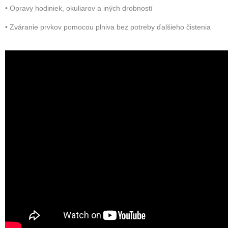
• Opravy hodiniek, okuliarov a iných drobností
• Zváranie prvkov pomocou plniva bez potreby ďalšieho čistenia