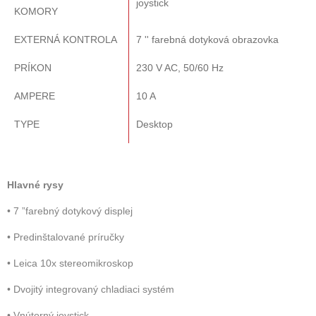
joystick
KOMORY
EXTERNÁ KONTROLA
7 '' farebná dotyková obrazovka
PRÍKON
230 V AC, 50/60 Hz
AMPERE
10 A
TYPE
Desktop
Hlavné rysy
• 7 ”farebný dotykový displej
• Predinštalované príručky
• Leica 10x stereomikroskop
• Dvojitý integrovaný chladiaci systém
• Vnútorný joystick