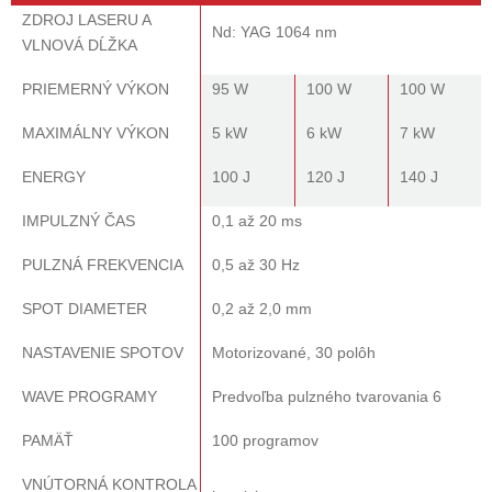
ZDROJ LASERU A
Nd: YAG 1064 nm
VLNOVÁ DĹŽKA
PRIEMERNÝ VÝKON
95 W
100 W
100 W
MAXIMÁLNY VÝKON
5 kW
6 kW
7 kW
ENERGY
100 J
120 J
140 J
IMPULZNÝ ČAS
0,1 až 20 ms
PULZNÁ FREKVENCIA
0,5 až 30 Hz
SPOT DIAMETER
0,2 až 2,0 mm
NASTAVENIE SPOTOV
Motorizované, 30 polôh
WAVE PROGRAMY
Predvoľba pulzného tvarovania 6
PAMÄŤ
100 programov
VNÚTORNÁ KONTROLA