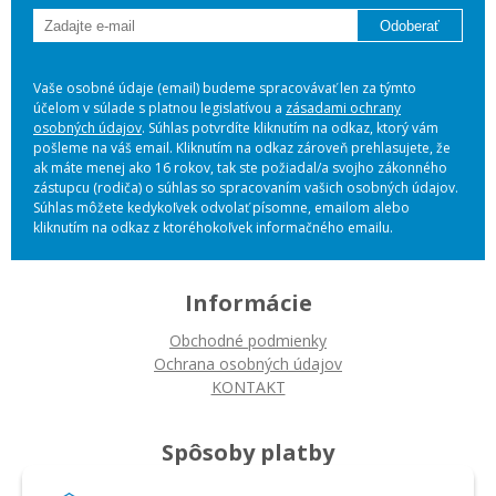
Odoberať
Vaše osobné údaje (email) budeme spracovávať len za týmto
účelom v súlade s platnou legislatívou a
zásadami ochrany
osobných údajov
. Súhlas potvrdíte kliknutím na odkaz, ktorý vám
pošleme na váš email. Kliknutím na odkaz zároveň prehlasujete, že
ak máte menej ako 16 rokov, tak ste požiadal/a svojho zákonného
zástupcu (rodiča) o súhlas so spracovaním vašich osobných údajov.
Súhlas môžete kedykoľvek odvolať písomne, emailom alebo
kliknutím na odkaz z ktoréhokoľvek informačného emailu.
Informácie
Obchodné podmienky
Ochrana osobných údajov
KONTAKT
Spôsoby platby
Platba na dobierku