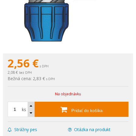
2,56
€
s DPH
2,08 €
bez DPH
Bežná cena:
2,83 €
s DPH
Na objednávku
ks
Pridať do košíka
Strážny pes
Otázka na produkt