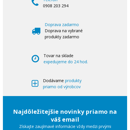
0908 203 294
Doprava zadarmo
Doprava na vybrané
produkty zadarmo
Tovar na sklade
expedujeme do 24 hod.
Dodávame
produkty
priamo od výrobcov
Najdôležitejšie novinky priamo na
váš email
Získajte zaujímavé informácie vždy medzi prvými