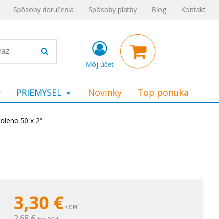
Spôsoby doručenia
Spôsoby platby
Blog
Kontakt
Môj účet
PRIEMYSEL
Novinky
Top ponuka
oleno 50 x 2“
3,30
€
s DPH
2,68 €