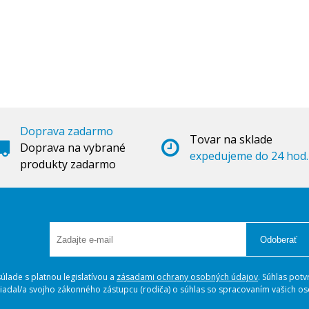
Doprava zadarmo
Tovar na sklade
Doprava na vybrané
expedujeme do 24 hod.
produkty zadarmo
Odoberať
lade s platnou legislatívou a
zásadami ochrany osobných údajov
. Súhlas potv
ožiadal/a svojho zákonného zástupcu (rodiča) o súhlas so spracovaním vašich 