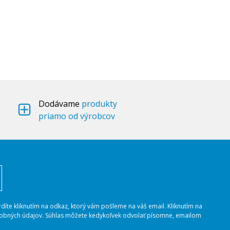
Dodávame
produkty
priamo od výrobcov
rdíte kliknutím na odkaz, ktorý vám pošleme na váš email. Kliknutím na
osobných údajov. Súhlas môžete kedykoľvek odvolať písomne, emailom