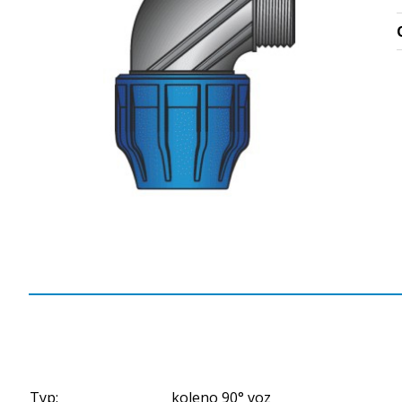
Typ:
koleno 90° voz