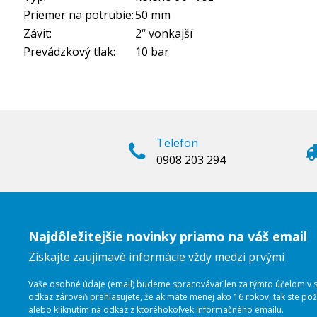
Priemer na potrubie:
50 mm
Závit:
2“ vonkajší
Prevádzkový tlak:
10 bar
Telefon
0908 203 294
Najdôležitejšie novinky priamo na váš email
Získajte zaujímavé informácie vždy medzi prvými
Vaše osobné údaje (email) budeme spracovávať len za týmto účelom v sú
odkaz zároveň prehlasujete, že ak máte menej ako 16 rokov, tak ste p
alebo kliknutím na odkaz z ktoréhokoľvek informačného emailu.