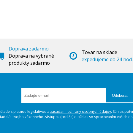
Doprava zadarmo
Tovar na sklade
Doprava na vybrané
expedujeme do 24 hod.
produkty zadarmo
Odoberať
lade s platnou legislatívou a
zásadami ochrany osobných údajov
. Súhlas potv
ožiadal/a svojho zákonného zástupcu (rodiča) o súhlas so spracovaním vašich 