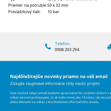
Priemer na potrubie:
50 x 32 mm
Prevádzkový tlak:
10 bar
Telefon
0908 203 294
Najdôležitejšie novinky priamo na váš email
Získajte zaujímavé informácie vždy medzi prvými
Vaše osobné údaje (email) budeme spracovávať len za týmto účelom v sú
odkaz zároveň prehlasujete, že ak máte menej ako 16 rokov, tak ste p
alebo kliknutím na odkaz z ktoréhokoľvek informačného emailu.