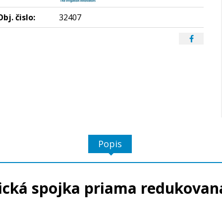
Obj. čislo:
32407
Popis
cká spojka priama redukovaná