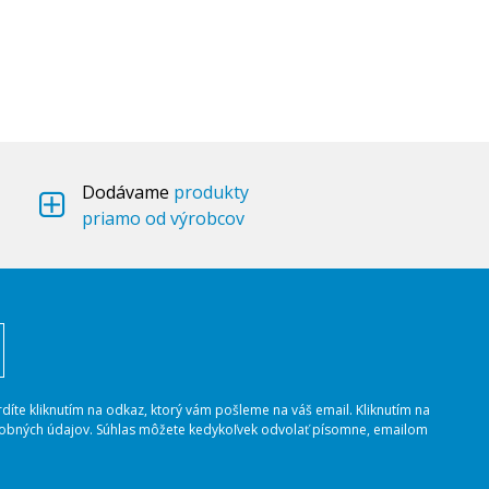
Dodávame
produkty
priamo od výrobcov
rdíte kliknutím na odkaz, ktorý vám pošleme na váš email. Kliknutím na
osobných údajov. Súhlas môžete kedykoľvek odvolať písomne, emailom