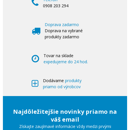
0908 203 294
Doprava zadarmo
Doprava na vybrané
produkty zadarmo
Tovar na sklade
expedujeme do 24 hod.
Dodávame
produkty
priamo od výrobcov
Najdôležitejšie novinky priamo na
váš email
Získajte zaujímavé informácie vždy medzi prvými