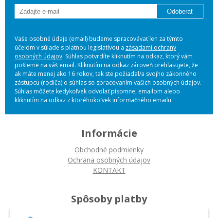
Odoberať
Vaše osobné údaje (email) budeme spracovávať len za týmto
účelom v súlade s platnou legislatívou a
zásadami ochrany
osobných údajov
. Súhlas potvrdíte kliknutím na odkaz, ktorý vám
pošleme na váš email. Kliknutím na odkaz zároveň prehlasujete, že
ak máte menej ako 16 rokov, tak ste požiadal/a svojho zákonného
zástupcu (rodiča) o súhlas so spracovaním vašich osobných údajov.
Súhlas môžete kedykoľvek odvolať písomne, emailom alebo
kliknutím na odkaz z ktoréhokoľvek informačného emailu.
Informácie
Obchodné podmienky
Ochrana osobných údajov
KONTAKT
Spôsoby platby
Platba na dobierku