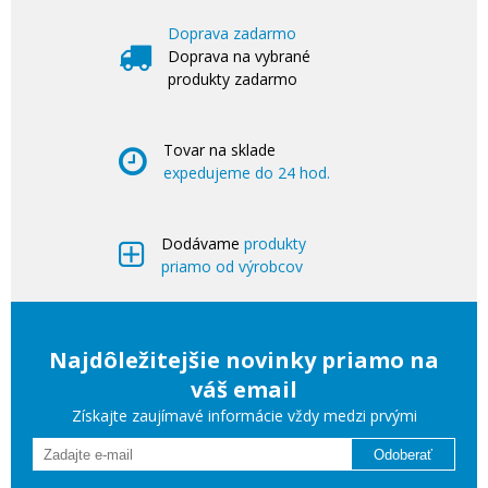
Doprava zadarmo
Doprava na vybrané
produkty zadarmo
Tovar na sklade
expedujeme do 24 hod.
Dodávame
produkty
priamo od výrobcov
Najdôležitejšie novinky priamo na
váš email
Získajte zaujímavé informácie vždy medzi prvými
Odoberať