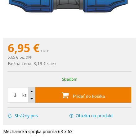
6,95
€
s DPH
5,65 €
bez DPH
Bežná cena:
8,19 €
s DPH
Skladom
ks
Pridať do košíka
Strážny pes
Otázka na produkt
Mechanická spojka priama 63 x 63