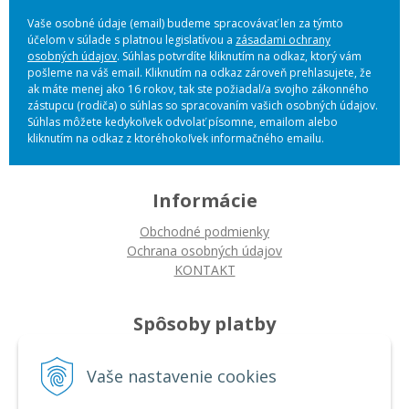
Vaše osobné údaje (email) budeme spracovávať len za týmto
účelom v súlade s platnou legislatívou a
zásadami ochrany
osobných údajov
. Súhlas potvrdíte kliknutím na odkaz, ktorý vám
pošleme na váš email. Kliknutím na odkaz zároveň prehlasujete, že
ak máte menej ako 16 rokov, tak ste požiadal/a svojho zákonného
zástupcu (rodiča) o súhlas so spracovaním vašich osobných údajov.
Súhlas môžete kedykoľvek odvolať písomne, emailom alebo
kliknutím na odkaz z ktoréhokoľvek informačného emailu.
Informácie
Obchodné podmienky
Ochrana osobných údajov
KONTAKT
Spôsoby platby
Platba na dobierku
Vaše nastavenie cookies
Platba bankovým prevodom
Platba kartou