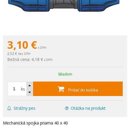
3,10
€
s DPH
2,52 €
bez DPH
Bežná cena:
4,18 €
s DPH
Skladom
ks
Pridať do košíka
Strážny pes
Otázka na produkt
Mechanická spojka priama 40 x 40