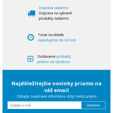
Doprava zadarmo
Doprava na vybrané
produkty zadarmo
Tovar na sklade
expedujeme do 24 hod.
Dodávame
produkty
priamo od výrobcov
Najdôležitejšie novinky priamo na
váš email
Získajte zaujímavé informácie vždy medzi prvými
Odoberať