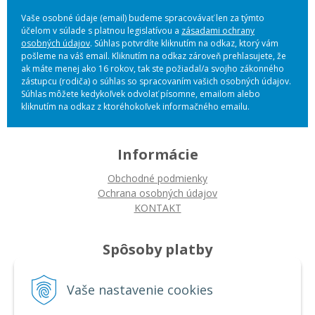
Vaše osobné údaje (email) budeme spracovávať len za týmto
účelom v súlade s platnou legislatívou a
zásadami ochrany
osobných údajov
. Súhlas potvrdíte kliknutím na odkaz, ktorý vám
pošleme na váš email. Kliknutím na odkaz zároveň prehlasujete, že
ak máte menej ako 16 rokov, tak ste požiadal/a svojho zákonného
zástupcu (rodiča) o súhlas so spracovaním vašich osobných údajov.
Súhlas môžete kedykoľvek odvolať písomne, emailom alebo
kliknutím na odkaz z ktoréhokoľvek informačného emailu.
Informácie
Obchodné podmienky
Ochrana osobných údajov
KONTAKT
Spôsoby platby
Platba na dobierku
Vaše nastavenie cookies
Platba bankovým prevodom
Platba kartou