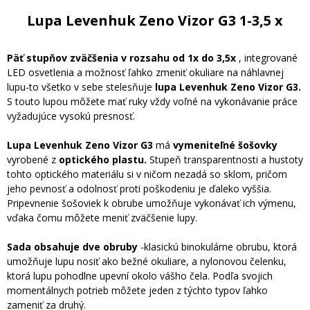
Lupa Levenhuk Zeno Vizor G3 1-3,5 x
Päť stupňov zväčšenia v rozsahu od 1x do 3,5x
, integrované
LED osvetlenia a možnosť ľahko zmeniť okuliare na náhlavnej
lupu-to všetko v sebe stelesňuje
lupa Levenhuk Zeno Vizor G3.
S touto lupou môžete mať ruky vždy voľné na vykonávanie práce
vyžadujúce vysokú presnosť.
Lupa Levenhuk Zeno Vizor G3
má
vymeniteľné šošovky
vyrobené z
optického plastu.
Stupeň transparentnosti a hustoty
tohto optického materiálu si v ničom nezadá so sklom, pričom
jeho pevnosť a odolnosť proti poškodeniu je ďaleko vyššia.
Pripevnenie šošoviek k obrube umožňuje vykonávať ich výmenu,
vďaka čomu môžete meniť zväčšenie lupy.
Sada obsahuje dve obruby
-klasickú binokulárne obrubu, ktorá
umožňuje lupu nosiť ako bežné okuliare, a nylonovou čelenku,
ktorá lupu pohodlne upevní okolo vášho čela. Podľa svojich
momentálnych potrieb môžete jeden z týchto typov ľahko
zameniť za druhý.