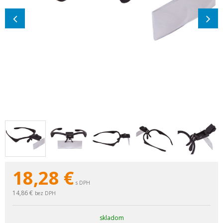
18,28
€
s DPH
14,86 €
bez DPH
skladom