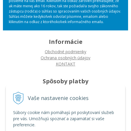
pošleme na váš email. Kliknutím na odkaz zároveň prehlasujete, že
ak máte menej ako 16 rokov, tak ste požiadal/a svojho zákonného
zástupcu (rodiča) o súhlas so spracovaním vašich osobných údajov.
Súhlas môžete kedykoľvek odvolať písomne, emailom alebo
kliknutím na odkaz z ktoréhokoľvek informačného emailu.
Informácie
Obchodné podmienky
Ochrana osobných údajov
KONTAKT
Spôsoby platby
Platba na dobierku
Platba bankovým prevodom
Vaše nastavenie cookies
Platba kartou
Súbory cookie nám pomáhajú pri poskytovaní služieb
pre vás. Umožňujú spoznať a zapamätať si vaše
Ako nakupovať
preferencie.
Ako nakupovať