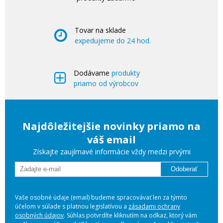
Tovar na sklade
expedujeme do 24 hod.
Dodávame
produkty
priamo od výrobcov
Najdôležitejšie novinky priamo na
váš email
Získajte zaujímavé informácie vždy medzi prvými
Odoberať
Vaše osobné údaje (email) budeme spracovávať len za týmto
účelom v súlade s platnou legislatívou a
zásadami ochrany
osobných údajov
. Súhlas potvrdíte kliknutím na odkaz, ktorý vám