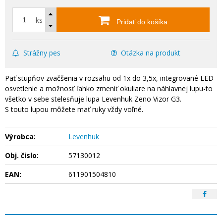
ks
Pridať do košíka
Strážny pes
Otázka na produkt
Päť stupňov zväčšenia v rozsahu od 1x do 3,5x, integrované LED
osvetlenie a možnosť ľahko zmeniť okuliare na náhlavnej lupu-to
všetko v sebe stelesňuje lupa Levenhuk Zeno Vizor G3.
S touto lupou môžete mať ruky vždy voľné.
Výrobca:
Levenhuk
Obj. čislo:
57130012
EAN:
611901504810