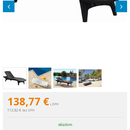
138,77
€
s DPH
112,82 €
bez DPH
skladom