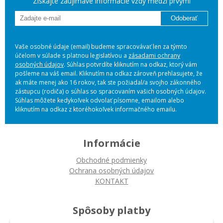
Získajte zaujímavé informácie vždy medzi prvými
Odoberať
Vaše osobné údaje (email) budeme spracovávať len za týmto
účelom v súlade s platnou legislatívou a
zásadami ochrany
osobných údajov
. Súhlas potvrdíte kliknutím na odkaz, ktorý vám
pošleme na váš email. Kliknutím na odkaz zároveň prehlasujete, že
ak máte menej ako 16 rokov, tak ste požiadal/a svojho zákonného
zástupcu (rodiča) o súhlas so spracovaním vašich osobných údajov.
Súhlas môžete kedykoľvek odvolať písomne, emailom alebo
kliknutím na odkaz z ktoréhokoľvek informačného emailu.
Informácie
Obchodné podmienky
Ochrana osobných údajov
KONTAKT
Spôsoby platby