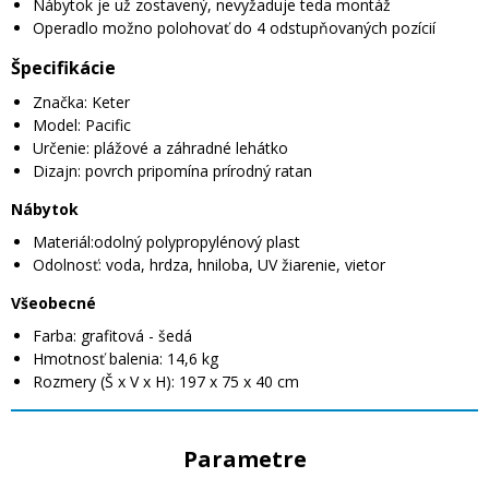
Nábytok je už zostavený, nevyžaduje teda montáž
Operadlo možno polohovať do 4 odstupňovaných pozícií
Špecifikácie
Značka: Keter
Model: Pacific
Určenie: plážové a záhradné lehátko
Dizajn: povrch pripomína prírodný ratan
Nábytok
Materiál:odolný polypropylénový plast
Odolnosť: voda, hrdza, hniloba, UV žiarenie, vietor
Všeobecné
Farba: grafitová - šedá
Hmotnosť balenia: 14,6 kg
Rozmery (Š x V x H): 197 x 75 x 40 cm
Parametre