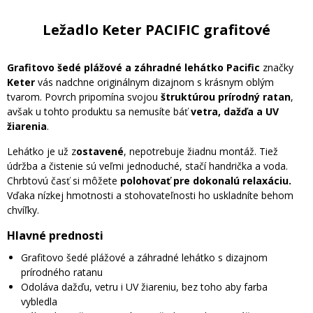
Ležadlo Keter PACIFIC grafitové
Grafitovo šedé plážové a záhradné lehátko Pacific
značky
Keter
vás nadchne originálnym dizajnom s krásnym oblým
tvarom. Povrch pripomína svojou
štruktúrou prírodný ratan
,
avšak u tohto produktu sa nemusíte báť
vetra, dažďa a UV
žiarenia
.
Lehátko je už z
ostavené
, nepotrebuje žiadnu montáž. Tiež
údržba a čistenie sú veľmi jednoduché, stačí handrička a voda.
Chrbtovú časť si môžete
polohovať pre dokonalú relaxáciu.
Vďaka nízkej hmotnosti a stohovateľnosti ho uskladníte behom
chvíľky.
Hlavné prednosti
Grafitovo šedé plážové a záhradné lehátko s dizajnom
prírodného ratanu
Odoláva dažďu, vetru i UV žiareniu, bez toho aby farba
vybledla