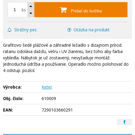
ks
Pridať do košíka
Strážny pes
Otázka na produkt
Grafitovo šedé plážové a záhradné ležadlo s dizajnom prírod.
ratanu odoláva dažďu, vetru i UV žiareniu, bez toho aby farba
vybledla. Nábytok je už zostavený, nevyžaduje montáž.
Jednoduchá údržba a používanie. Operadlo možno polohovať do
4 odstup. pozícií.
Výrobca:
Keter
Obj. čislo:
610009
EAN:
7290103660291