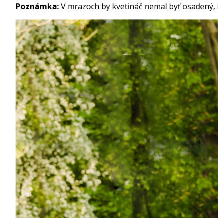
Poznámka:
V mrazoch by kvetináč nemal byť osadený, 