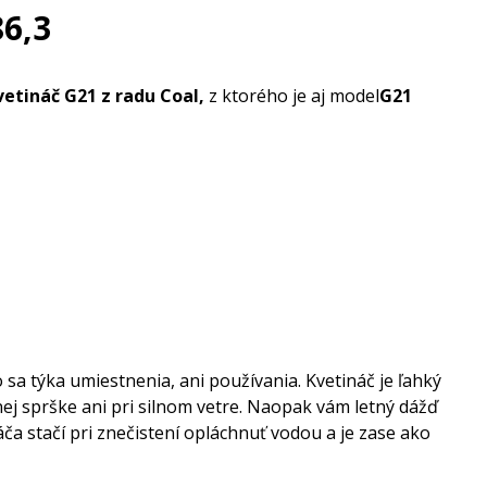
86,3
vetináč G21 z radu Coal,
z ktorého je aj model
G21
čo sa týka umiestnenia, ani používania. Kvetináč je ľahký
nej sprške ani pri silnom vetre. Naopak vám letný dážď
ča stačí pri znečistení opláchnuť vodou a je zase ako