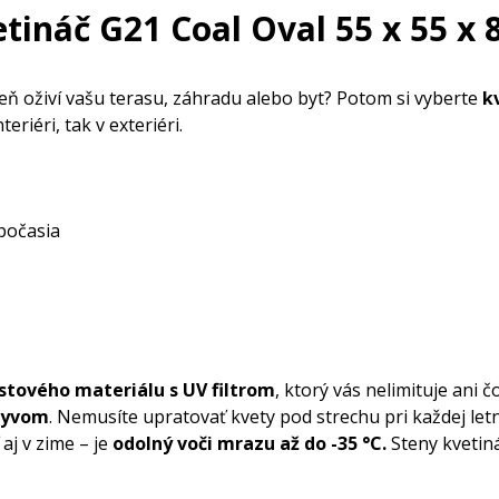
tináč G21 Coal Oval 55 x 55 x 
veň oživí vašu terasu, záhradu alebo byt? Potom si vyberte
k
eriéri, tak v exteriéri.
 počasia
stového materiálu s UV filtrom
, ktorý vás nelimituje ani 
lyvom
. Nemusíte upratovať kvety pod strechu pri každej let
j v zime – je
odolný voči mrazu až do -35 °C.
Steny kvetiná