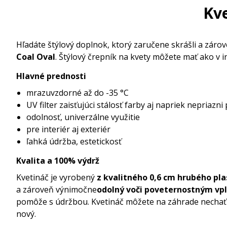
Kve
Hľadáte štýlový doplnok, ktorý zaručene skrášli a záro
Coal Oval
. Štýlový črepník na kvety môžete mať ako v int
Hlavné prednosti
mrazuvzdorné až do -35 °C
UV filter zaisťujúci stálosť farby aj napriek nepriazni
odolnosť, univerzálne využitie
pre interiér aj exteriér
ľahká údržba, estetickosť
Kvalita a 100% výdrž
Kvetináč je vyrobený
z kvalitného 0,6 cm hrubého pla
a zároveň výnimočne
odolný voči poveternostným vp
pomôže s údržbou. Kvetináč môžete na záhrade nechať a
nový.