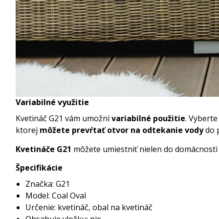
Variabilné využitie
Kvetináč G21 vám umožní
variabilné použitie
. Vyberte
ktorej
môžete prevŕtať otvor na odtekanie vody
do 
Kvetináče G21
môžete umiestniť nielen do domácnosti a
Špecifikácie
Značka: G21
Model: Coal Oval
Určenie: kvetináč, obal na kvetináč
Obsahuje vložku: nie