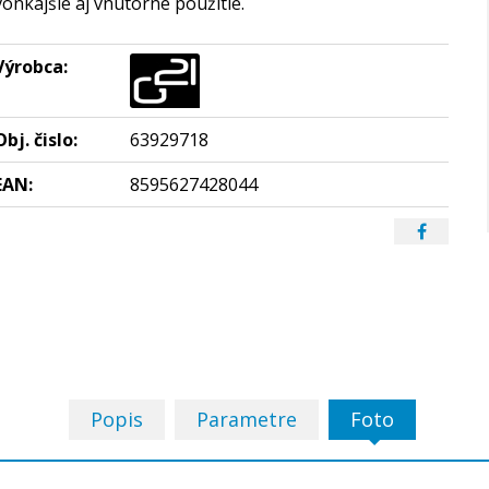
vonkajšie aj vnútorné použitie.
Výrobca:
Obj. čislo:
63929718
EAN:
8595627428044
Popis
Parametre
Foto