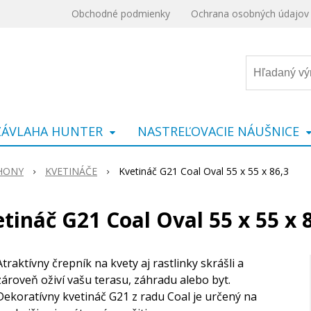
Obchodné podmienky
Ochrana osobných údajov
ZÁVLAHA HUNTER
NASTREĽOVACIE NÁUŠNICE
ÁHONY
KVETINÁČE
Kvetináč G21 Coal Oval 55 x 55 x 86,3
tináč G21 Coal Oval 55 x 55 x 
Atraktívny črepník na kvety aj rastlinky skrášli a
zároveň oživí vašu terasu, záhradu alebo byt.
Dekoratívny kvetináč G21 z radu Coal je určený na