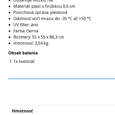
Materiál: plast s hrúbkou 0,6 cm
Povrchová úprava: piesková
Odolnosť voči mrazu: do -35 °C až +50 °C
UV filter: áno
Farba: čierna
Rozmery: 55 x 55 x 86,3 cm
Hmotnosť: 3,54 kg
Obsah balenia
1x kvetináč
Hmotnosť