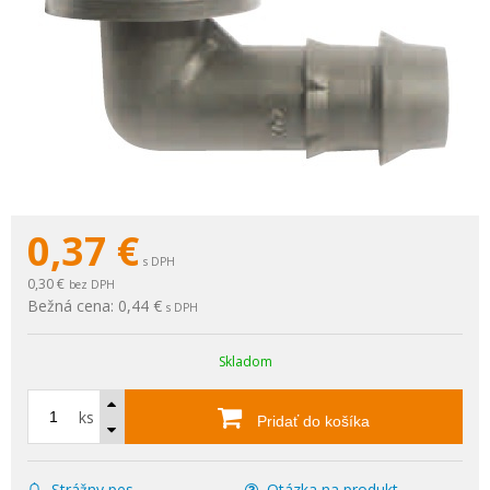
0,37
€
s DPH
0,30 €
bez DPH
Bežná cena:
0,44 €
s DPH
Skladom
ks
Pridať do košíka
Strážny pes
Otázka na produkt