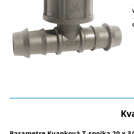
Kva
Parametre Kvapková T-spojka 20 x 3/