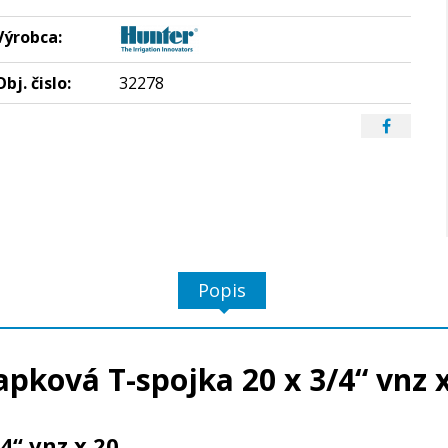
Výrobca:
Obj. čislo:
32278
Popis
pková T-spojka 20 x 3/4“ vnz 
4“ vnz x 20