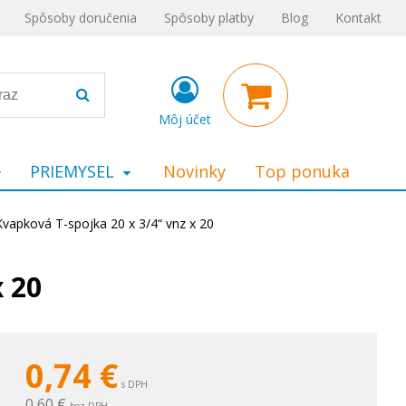
Spôsoby doručenia
Spôsoby platby
Blog
Kontakt
Môj účet
PRIEMYSEL
Novinky
Top ponuka
Kvapková T-spojka 20 x 3/4“ vnz x 20
x 20
0,74
€
s DPH
0,60 €