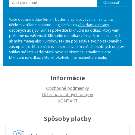
Odoberať
Vaše osobné údaje (email) budeme spracovávať len za týmto
účelom v súlade s platnou legislatívou a
zásadami ochrany
osobných údajov
. Súhlas potvrdíte kliknutím na odkaz, ktorý vám
pošleme na váš email. Kliknutím na odkaz zároveň prehlasujete, že
ak máte menej ako 16 rokov, tak ste požiadal/a svojho zákonného
zástupcu (rodiča) o súhlas so spracovaním vašich osobných údajov.
Súhlas môžete kedykoľvek odvolať písomne, emailom alebo
kliknutím na odkaz z ktoréhokoľvek informačného emailu.
Informácie
Obchodné podmienky
Ochrana osobných údajov
KONTAKT
Spôsoby platby
Platba na dobierku