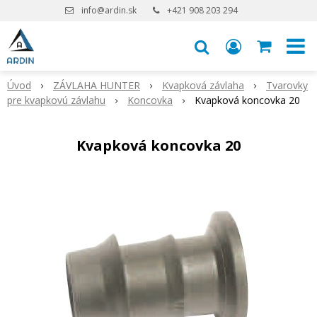
info@ardin.sk
+421 908 203 294
Úvod
ZÁVLAHA HUNTER
Kvapková závlaha
Tvarovky
pre kvapkovú závlahu
Koncovka
Kvapková koncovka 20
Kvapková koncovka 20