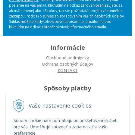
pošleme na váš email. Kliknutím na odkaz zároveň prehlasujete, že
ak máte menej ako 16 rokov, tak ste požiadal/a svojho zákonného
zástupcu (rodiča) o súhlas so spracovaním vašich osobných údajov.
Súhlas môžete kedykoľvek odvolať písomne, emailom alebo
kliknutím na odkaz z ktoréhokoľvek informačného emailu.
Informácie
Obchodné podmienky
Ochrana osobných údajov
KONTAKT
Spôsoby platby
Platba na dobierku
Vaše nastavenie cookies
Platba bankovým prevodom
Platba kartou
Súbory cookie nám pomáhajú pri poskytovaní služieb
pre vás. Umožňujú spoznať a zapamätať si vaše
Ako nakupovať
preferencie.