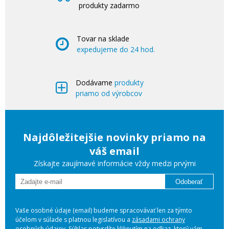
produkty zadarmo
Tovar na sklade
expedujeme do 24 hod.
Dodávame
produkty
priamo od výrobcov
Najdôležitejšie novinky priamo na
váš email
Získajte zaujímavé informácie vždy medzi prvými
Odoberať
Vaše osobné údaje (email) budeme spracovávať len za týmto
účelom v súlade s platnou legislatívou a
zásadami ochrany
osobných údajov
. Súhlas potvrdíte kliknutím na odkaz, ktorý vám