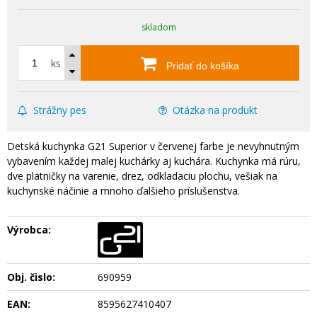
skladom
ks
Pridať do košíka
Strážny pes
Otázka na produkt
Detská kuchynka G21 Superior v červenej farbe je nevyhnutným
vybavením každej malej kuchárky aj kuchára. Kuchynka má rúru,
dve platničky na varenie, drez, odkladaciu plochu, vešiak na
kuchynské náčinie a mnoho ďalšieho príslušenstva.
Výrobca:
Obj. čislo:
690959
EAN:
8595627410407