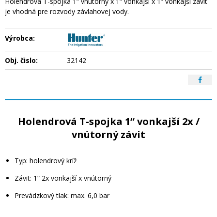
Holendrová T-spojka 1“ vnútorný x 1“ vonkajší x 1“ vonkajší závit
je vhodná pre rozvody závlahovej vody.
Výrobca:
Obj. čislo:
32142
Holendrová T-spojka 1“ vonkajší 2x /
vnútorný závit
Typ: holendrový kríž
Závit: 1“ 2x vonkajší x vnútorný
Prevádzkový tlak: max. 6,0 bar