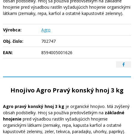
obsah podstielky. Hnoj sa používa predovšetkým na základné
hnojenie pred výsadbou rastlín vyžadujúcich hnojenie organickými
látkami (zemiaky, repa, karfiol a ostatné kapustovité zeleniny).
Výrobca:
Agro
Obj. čislo:
702747
EAN:
8594005001626
Hnojivo Agro Pravý konský hnoj 3 kg
Agro pravý konský hnoj 3 kg
je organické hnojivo. Má zvýšený
obsah podstielky. Hnoj sa používa predovšetkým na
základné
hnojenie
pred výsadbou rastlín vyžadujúcich hnojenie
organickými látkami (zemiaky, repa, kapusta karfiol a ostatné
kapustovité zeleniny, zeler, tekvica, paradajky, uhorky, papriky).