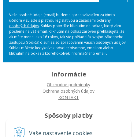
Vaše osobné údaje (email) budeme spracovávať len za týmto
účelom v súlade s platnou legislatívou a
zásadami ochrany
osobných údajov
. Súhlas potvrdíte kliknutím na odkaz, ktorý vám
pošleme na váš email. Kliknutím na odkaz zároveň prehlasujete, že
ak máte menej ako 16 rokov, tak ste požiadal/a svojho zákonného
zástupcu (rodiča) o súhlas so spracovaním vašich osobných údajov.
Súhlas môžete kedykoľvek odvolať písomne, emailom alebo
kliknutím na odkaz z ktoréhokoľvek informačného emailu.
Informácie
Obchodné podmienky
Ochrana osobných údajov
KONTAKT
Spôsoby platby
Platba na dobierku
Vaše nastavenie cookies
Platba bankovým prevodom