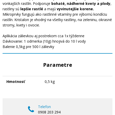
vonkajších rastlín. Podporuje
bohaté, nádherné kvety a plody
,
rastliny sú
lepšie rastlé
a majú
vyvinutejšie korene.
Mikroprvky fungujú ako rastlinné vitamíny pre výbornú kondíciu
rastlín. Kristalon je vhodný na všetky rastliny, na zeleninu, okrasné
stromy, kvety i ovocie.
Aplikácia zálievkou aj postrekom cca 1x týždenne
Dávkovanie: 1 odmerka (10g) hnojivá do 10 l vody
Balenie 0,5kg pre 500 l zálievky
Parametre
Hmotnosť
0,5 kg
Telefon
0908 203 294