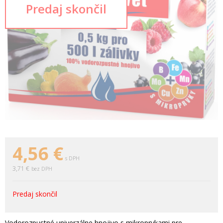
4,56
€
s DPH
3,71 €
bez DPH
Predaj skončil
Vodorozpustné univerzálne hnojivo s mikroprvkami pre