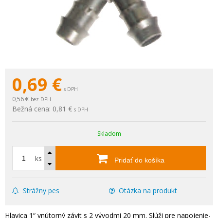
0,69
€
s DPH
0,56 €
bez DPH
Bežná cena:
0,81 €
s DPH
Skladom
ks
Pridať do košíka
Strážny pes
Otázka na produkt
Hlavica 1“ vnútorný závit s 2 vývodmi 20 mm. Slúži pre napojenie-