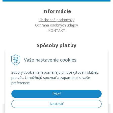
Informácie
Obchodné podmienky
Ochrana osobných údajov
KONTAKT
Spôsoby platby
Platba na dobierku
Vaše nastavenie cookies
Platba bankovým prevodom
Platba kartou
Súbory cookie nám pomáhajú pri poskytovaní služieb
pre vás. Umožňujú spoznať a zapamätať si vaše
Ako nakupovať
preferencie.
Ako nakupovať
Autorizované servisy
Prijať
Nastaviť
© 2026 ARDIN •
tvorba eshopu cez UNIobchod
,
webhosting
spoločnosti
WEBYGROUP