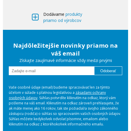
Dodávame
produkty
priamo od výrobcov
Najdôležitejšie novinky priamo na
váš email
Získajte zaujímavé informácie vždy medzi prvými
Odoberať
Vaše osobné údaje (email) budeme spracovávať len za týmto
účelom v súlade s platnou legislatívou a
zásadami ochrany
osobných údajov
. Súhlas potvrdíte kliknutím na odkaz, ktorý vám
pošleme na váš email. Kliknutím na odkaz zároveň prehlasujete, že
ak máte menej ako 16 rokov, tak ste požiadal/a svojho zákonného
zástupcu (rodiča) o súhlas so spracovaním vašich osobných údajov.
Súhlas môžete kedykoľvek odvolať písomne, emailom alebo
kliknutím na odkaz z ktoréhokoľvek informačného emailu.