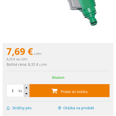
7,69
€
s DPH
6,25 €
bez DPH
Bežná cena:
8,32 €
s DPH
Skladom
ks
Pridať do košíka
Strážny pes
Otázka na produkt