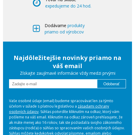
expedujeme do 24 hod.
Dodávame
produkty
priamo od výrobcov
Najdôležitejšie novinky priamo na
váš email
Získajte zaujímavé informácie vždy medzi prvými
Odoberať
Vaše osobné údaje (email) budeme spracovávať len za týmto
účelom v súlade s platnou legislatívou a
zásadami ochrany
osobných údajov
. Súhlas potvrdíte kliknutím na odkaz, ktorý vám
pošleme na váš email. Kliknutím na odkaz zároveň prehlasujete, že
ak máte menej ako 16 rokov, tak ste požiadal/a svojho zákonného
zástupcu (rodiča) o súhlas so spracovaním vašich osobných údajov.
Súhlas môžete kedykoľvek odvolať písomne, emailom alebo