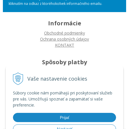
kliknutím na odkaz z ktoréhokoľvek informačného emailu.
Informácie
Obchodné podmienky
Ochrana osobných údajov
KONTAKT
Spôsoby platby
Platba na dobierku
Vaše nastavenie cookies
Platba bankovým prevodom
Platba kartou
Súbory cookie nám pomáhajú pri poskytovaní služieb
pre vás. Umožňujú spoznať a zapamätať si vaše
Ako nakupovať
preferencie.
Ako nakupovať
Autorizované servisy
Prijať
Nastaviť