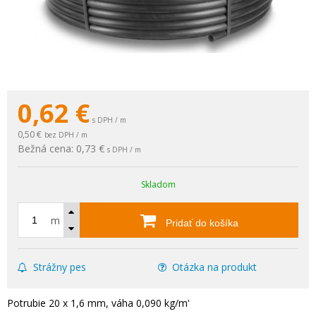
0,62
€
s DPH / m
0,50 €
bez DPH / m
Bežná cena:
0,73 €
s DPH / m
Skladom
m
Pridať do košíka
Strážny pes
Otázka na produkt
Potrubie 20 x 1,6 mm, váha 0,090 kg/m'