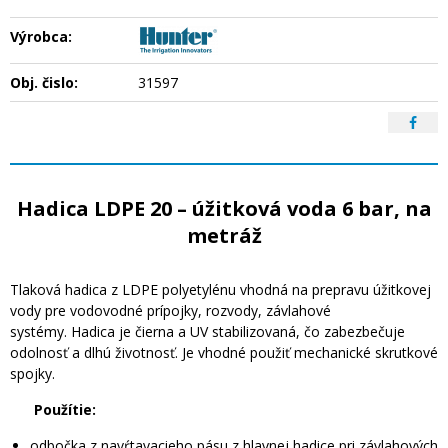
Výrobca:
Obj. čislo:
31597
Hadica LDPE 20 – úžitková voda 6 bar, na
metráž
Tlaková hadica z LDPE polyetylénu vhodná na prepravu úžitkovej
vody pre vodovodné prípojky, rozvody, závlahové
systémy. Hadica je čierna a UV stabilizovaná, čo zabezbečuje
odolnosť a dlhú životnosť. Je vhodné použiť mechanické skrutkové
spojky.
Použítie:
odbočka z navŕtavacieho pásu z hlavnej hadice pri závlahových