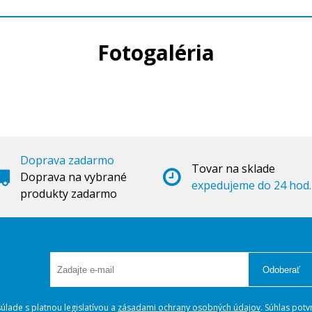
Fotogaléria
Doprava zadarmo
Tovar na sklade
Doprava na vybrané
expedujeme do 24 hod.
produkty zadarmo
Odoberať
lade s platnou legislatívou a
zásadami ochrany osobných údajov
. Súhlas potv