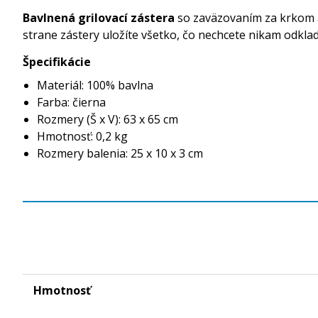
Bavlnená grilovací zástera
so zaväzovaním za krkom a 
strane zástery uložíte všetko, čo nechcete nikam odklad
Špecifikácie
Materiál: 100% bavlna
Farba: čierna
Rozmery (Š x V): 63 x 65 cm
Hmotnosť: 0,2 kg
Rozmery balenia: 25 x 10 x 3 cm
Hmotnosť