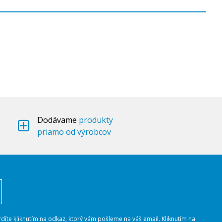
Dodávame
produkty
priamo od výrobcov
rdíte kliknutím na odkaz, ktorý vám pošleme na váš email. Kliknutím na