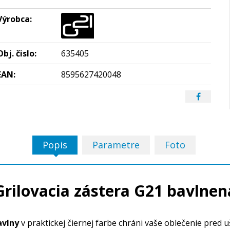
Výrobca:
Obj. čislo:
635405
EAN:
8595627420048
Popis
Parametre
Foto
Grilovacia zástera G21 bavlnen
avlny
v praktickej čiernej farbe chráni vaše oblečenie pred u