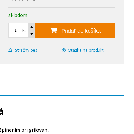
bez DPH
skladom
ks
Pridať do košíka
Strážny pes
Otázka na produkt
á
špinením pri grilovaní.