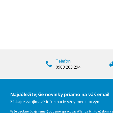
Telefon
0908 203 294
Najdôležitejšie novinky priamo na váš email
Získajte zaujímavé informácie vždy medzi prvými
Vaše osobné údaje (email) budeme spracovávať len za týmto účelom v sú