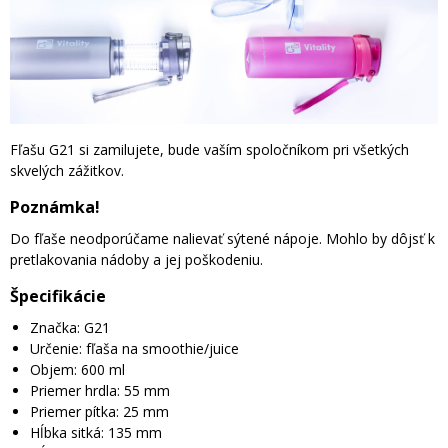
Fľašu G21 si zamilujete, bude vaším spoločníkom pri všetkých
skvelých zážitkov.
Poznámka!
Do fľaše neodporúčame nalievať sýtené nápoje. Mohlo by dôjsť k
pretlakovania nádoby a jej poškodeniu.
Špecifikácie
Značka: G21
Určenie: fľaša na smoothie/juice
Objem: 600 ml
Priemer hrdla: 55 mm
Priemer pítka: 25 mm
Hĺbka sitká: 135 mm