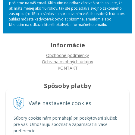
pošleme na váš email. Kliknutím na odkaz zároveň prehlasujete, že
ak máte menej ako 16 rokov, tak ste požiadal/a svojho zákonného
zástupcu (rodiča) o súhlas so spracovaním vašich osobných údajov.
Súhlas môžete kedykoľvek odvolať písomne, emailom alebo
kliknutím na odkaz z ktoréhokoľvek informačného emailu.
Informácie
Obchodné podmienky
Ochrana osobných údajov
KONTAKT
Spôsoby platby
Platba na dobierku
Vaše nastavenie cookies
Platba bankovým prevodom
Platba kartou
Súbory cookie nám pomáhajú pri poskytovaní služieb
pre vás. Umožňujú spoznať a zapamätať si vaše
Ako nakupovať
preferencie.