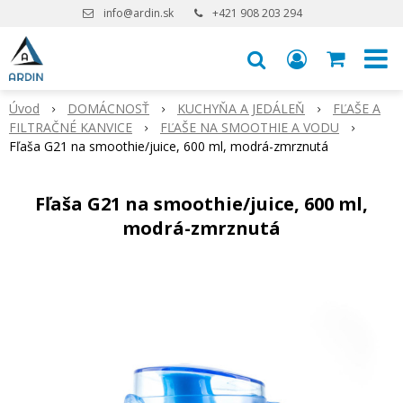
info@ardin.sk
+421 908 203 294
Úvod
DOMÁCNOSŤ
KUCHYŇA A JEDÁLEŇ
FĽAŠE A
FILTRAČNÉ KANVICE
FĽAŠE NA SMOOTHIE A VODU
Fľaša G21 na smoothie/juice, 600 ml, modrá-zmrznutá
Fľaša G21 na smoothie/juice, 600 ml,
modrá-zmrznutá