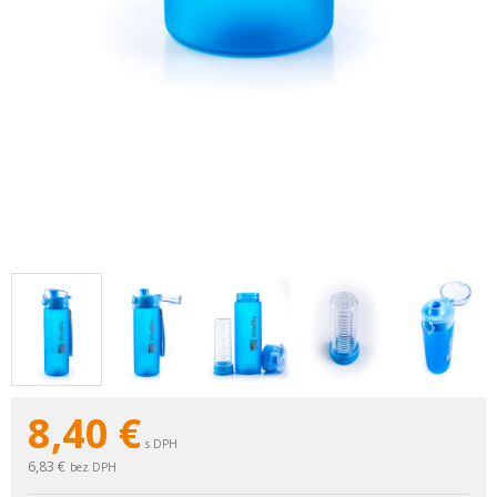
8,40
€
s DPH
6,83 €
bez DPH