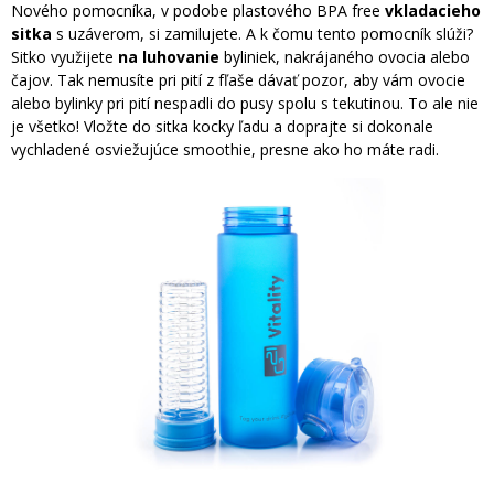
Nového pomocníka, v podobe plastového BPA free
vkladacieho
sitka
s uzáverom, si zamilujete. A k čomu tento pomocník slúži?
Sitko využijete
na luhovanie
byliniek, nakrájaného ovocia alebo
čajov. Tak nemusíte pri pití z fľaše dávať pozor, aby vám ovocie
alebo bylinky pri pití nespadli do pusy spolu s tekutinou. To ale nie
je všetko! Vložte do sitka kocky ľadu a doprajte si dokonale
vychladené osviežujúce smoothie, presne ako ho máte radi.