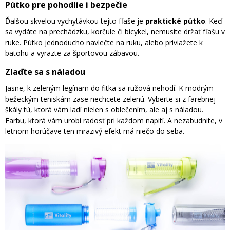
Pútko pre pohodlie i bezpečie
Ďalšou skvelou vychytávkou tejto fľaše je
praktické pútko
. Keď
sa vydáte na prechádzku, korčule či bicykel, nemusíte držať fľašu v
ruke. Pútko jednoducho navlečte na ruku, alebo priviažete k
batohu a vyrazte za športovou zábavou.
Zlaďte sa s náladou
Jasne, k zeleným legínam do fitka sa ružová nehodí. K modrým
bežeckým teniskám zase nechcete zelenú. Vyberte si z farebnej
škály tú, ktorá vám ladí nielen s oblečením, ale aj s náladou.
Farbu, ktorá vám urobí radosť pri každom napití. A nezabudnite, v
letnom horúčave ten mrazivý efekt má niečo do seba.