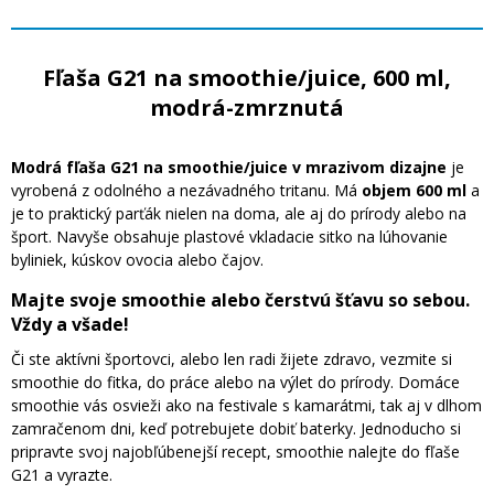
Fľaša G21 na smoothie/juice, 600 ml,
modrá-zmrznutá
Modrá fľaša G21 na smoothie/juice v mrazivom dizajne
je
vyrobená z odolného a nezávadného tritanu. Má
objem 600 ml
a
je to praktický parťák nielen na doma, ale aj do prírody alebo na
šport. Navyše obsahuje plastové vkladacie sitko na lúhovanie
byliniek, kúskov ovocia alebo čajov.
Majte svoje smoothie alebo čerstvú šťavu so sebou.
Vždy a všade!
Či ste aktívni športovci, alebo len radi žijete zdravo, vezmite si
smoothie do fitka, do práce alebo na výlet do prírody. Domáce
smoothie vás osvieži ako na festivale s kamarátmi, tak aj v dlhom
zamračenom dni, keď potrebujete dobiť baterky. Jednoducho si
pripravte svoj najobľúbenejší recept, smoothie nalejte do fľaše
G21 a vyrazte.