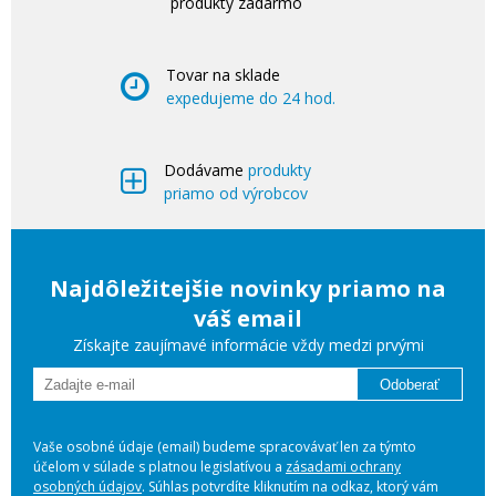
produkty zadarmo
Tovar na sklade
expedujeme do 24 hod.
Dodávame
produkty
priamo od výrobcov
Najdôležitejšie novinky priamo na
váš email
Získajte zaujímavé informácie vždy medzi prvými
Odoberať
Vaše osobné údaje (email) budeme spracovávať len za týmto
účelom v súlade s platnou legislatívou a
zásadami ochrany
osobných údajov
. Súhlas potvrdíte kliknutím na odkaz, ktorý vám