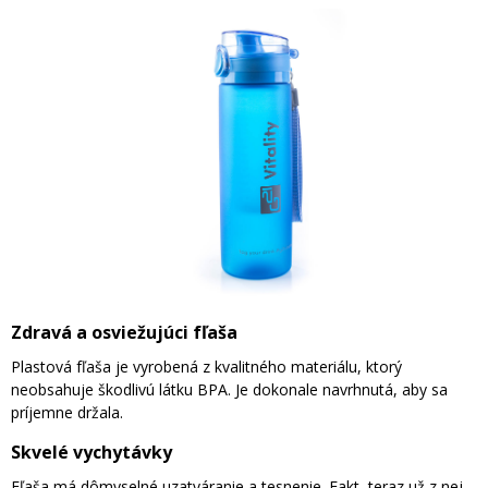
Zdravá a osviežujúci fľaša
Plastová fľaša je vyrobená z kvalitného materiálu, ktorý
neobsahuje škodlivú látku BPA. Je dokonale navrhnutá, aby sa
príjemne držala.
Skvelé vychytávky
Fľaša má dômyselné uzatváranie a tesnenie. Fakt, teraz už z nej