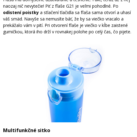
naozaj nič nevytečie! Piť z fľaše G21 je veľmi pohodlné. Po
odistení poistky
a stlačení tlačidla sa fľaša sama otvorí a uhasí
váš smäd. Navyše sa nemusíte báť, že by sa viečko vracalo a
prekážalo vám v pití. Pri otvorení fľaše je viečko v kĺbe zaistené
gumičkou, ktorá iho drží v rovnakej polohe po celý čas, čo pijete.
Multifunkčné sitko