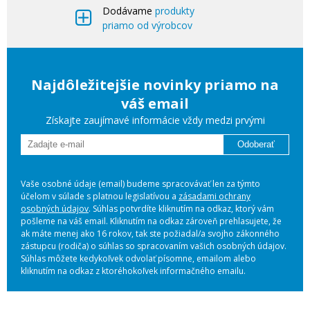
Dodávame
produkty
priamo od výrobcov
Najdôležitejšie novinky priamo na
váš email
Získajte zaujímavé informácie vždy medzi prvými
Odoberať
Vaše osobné údaje (email) budeme spracovávať len za týmto
účelom v súlade s platnou legislatívou a
zásadami ochrany
osobných údajov
. Súhlas potvrdíte kliknutím na odkaz, ktorý vám
pošleme na váš email. Kliknutím na odkaz zároveň prehlasujete, že
ak máte menej ako 16 rokov, tak ste požiadal/a svojho zákonného
zástupcu (rodiča) o súhlas so spracovaním vašich osobných údajov.
Súhlas môžete kedykoľvek odvolať písomne, emailom alebo
kliknutím na odkaz z ktoréhokoľvek informačného emailu.