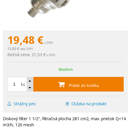
19,48
€
s DPH
15,83 €
bez DPH
Bežná cena:
21,53 €
s DPH
Skladom
ks
Pridať do košíka
Strážny pes
Otázka na produkt
Diskový filter 1 1/2“, filtračná plocha 281 cm2, max. prietok Q=14
m3/h, 120 mesh