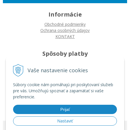
Informácie
Obchodné podmienky
Ochrana osobných údajov
KONTAKT
Spôsoby platby
Platba na dobierku
Vaše nastavenie cookies
Platba bankovým prevodom
Platba kartou
Súbory cookie nám pomáhajú pri poskytovaní služieb
pre vás. Umožňujú spoznať a zapamätať si vaše
Ako nakupovať
preferencie.
Ako nakupovať
Autorizované servisy
Prijať
Nastaviť
© 2026 ARDIN •
tvorba eshopu cez UNIobchod
,
webhosting
spoločnosti