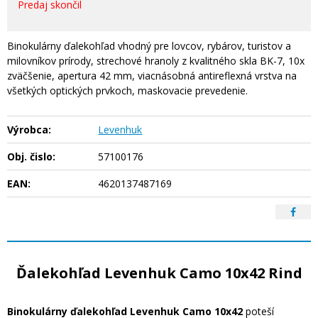
Predaj skončil
Binokulárny ďalekohľad vhodný pre lovcov, rybárov, turistov a
milovníkov prírody, strechové hranoly z kvalitného skla BK-7, 10x
zväčšenie, apertura 42 mm, viacnásobná antireflexná vrstva na
všetkých optických prvkoch, maskovacie prevedenie.
Výrobca:
Levenhuk
Obj. čislo:
57100176
EAN:
4620137487169
Ďalekohľad Levenhuk Camo 10x42 Rind
Binokulárny ďalekohľad Levenhuk Camo 10x42
poteší