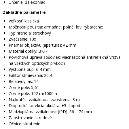
Určenie: ďalekohľad
Základné parametre
Veľkosť: klasická
Možnosti použitia: armádne, poľné, lov, rybárčenie
Typ hranola: strechový
Zväčšenie: 10x
Priemer objektívu (apertúra): 42 mm
Materiál optiky: BK-7
Povrchová úprava šošoviek: viacnásobná antireflexná vrstva
na všetkých optických prvkoch
Výstupná pupila: 4 mm
Faktor stmievania: 20,4
Relatívny jas: 14
Zorné pole: 5,6°
Zorné pole: 102 m/1000 m
Najkratšia vzdialenosť zaostrenia: 3 m
Dioptrická korekcia okulára: ±5 dioptrií
Medziupilárna vzdialenosť (IPD): 56 – 74 mm
Zaostrovanie: stredové
Očnice: skrútenie