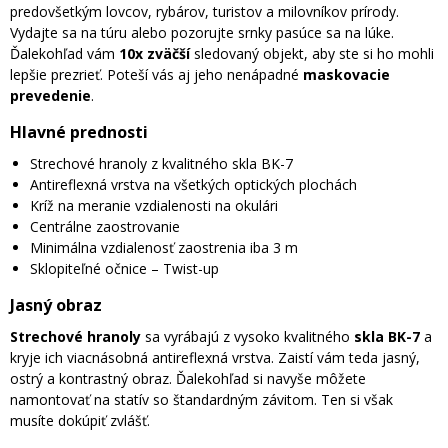
predovšetkým lovcov, rybárov, turistov a milovníkov prírody.
Vydajte sa na túru alebo pozorujte srnky pasúce sa na lúke.
Ďalekohľad vám
10x zväčší
sledovaný objekt, aby ste si ho mohli
lepšie prezrieť. Poteší vás aj jeho nenápadné
maskovacie
prevedenie
.
Hlavné prednosti
Strechové hranoly z kvalitného skla BK-7
Antireflexná vrstva na všetkých optických plochách
Kríž na meranie vzdialenosti na okulári
Centrálne zaostrovanie
Minimálna vzdialenosť zaostrenia iba 3 m
Sklopiteľné očnice – Twist-up
Jasný obraz
Strechové hranoly
sa vyrábajú z vysoko kvalitného
skla BK-7
a
kryje ich viacnásobná antireflexná vrstva. Zaistí vám teda jasný,
ostrý a kontrastný obraz. Ďalekohľad si navyše môžete
namontovať na statív so štandardným závitom. Ten si však
musíte dokúpiť zvlášť.