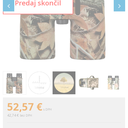
52,57
€
s DPH
42,74 €
bez DPH