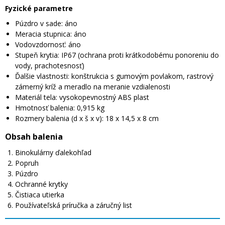
Fyzické parametre
Púzdro v sade: áno
Meracia stupnica: áno
Vodovzdornosť: áno
Stupeň krytia: IP67 (ochrana proti krátkodobému ponoreniu do
vody, prachotesnosť)
Ďalšie vlastnosti: konštrukcia s gumovým povlakom, rastrový
zámerný kríž a meradlo na meranie vzdialenosti
Materiál tela: vysokopevnostný ABS plast
Hmotnosť balenia: 0,915 kg
Rozmery balenia (d x š x v): 18 x 14,5 x 8 cm
Obsah balenia
Binokulárny ďalekohľad
Popruh
Púzdro
Ochranné krytky
Čistiaca utierka
Používateľská príručka a záručný list