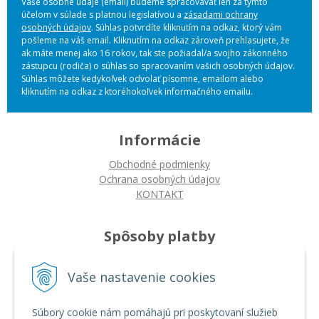
Vaše osobné údaje (email) budeme spracovávať len za týmto
účelom v súlade s platnou legislatívou a
zásadami ochrany
osobných údajov
. Súhlas potvrdíte kliknutím na odkaz, ktorý vám
pošleme na váš email. Kliknutím na odkaz zároveň prehlasujete, že
ak máte menej ako 16 rokov, tak ste požiadal/a svojho zákonného
zástupcu (rodiča) o súhlas so spracovaním vašich osobných údajov.
Súhlas môžete kedykoľvek odvolať písomne, emailom alebo
kliknutím na odkaz z ktoréhokoľvek informačného emailu.
Informácie
Obchodné podmienky
Ochrana osobných údajov
KONTAKT
Spôsoby platby
Platba na dobierku
Vaše nastavenie cookies
Platba bankovým prevodom
Platba kartou
Súbory cookie nám pomáhajú pri poskytovaní služieb