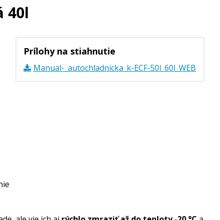
 40l
Prílohy na stiahnutie
Manual-_autochladnicka_k-ECF-50l_60l_WEB
nie
e, ale vie ich aj
rýchlo zmraziť až do teploty -20 °C
a