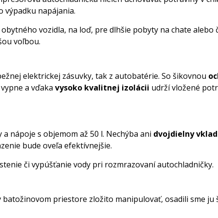
bo výpadku napájania.
bytného vozidla, na loď, pre dlhšie pobyty na chate alebo ča
šou voľbou.
nej elektrickej zásuvky, tak z autobatérie. So šikovnou
oc
 vypne a vďaka
vysoko kvalitnej izolácii
udrží vložené potr
y a nápoje s objemom až 50 l. Nechýba ani
dvojdielny vklad
zenie bude oveľa efektívnejšie.
čistenie či vypúšťanie vody pri rozmrazovaní autochladničky.
v batožinovom priestore zložito manipulovať, osadili sme ju