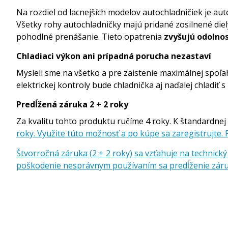
Na rozdiel od lacnejších modelov autochladničiek je
Všetky rohy autochladničky majú pridané zosilnené die
pohodlné prenášanie. Tieto opatrenia
zvyšujú odolno
Chladiaci výkon ani prípadná porucha nezastaví
Mysleli sme na všetko a pre zaistenie maximálnej spoľa
elektrickej kontroly bude chladnička aj naďalej chladi
Predĺžená záruka 2 + 2 roky
Za kvalitu tohto produktu ručíme 4 roky. K štandardnej
roky. Využite túto možnosť a po kúpe sa zaregistrujte. P
Štvorročná záruka (2 + 2 roky) sa vzťahuje na technic
poškodenie nesprávnym používaním sa predĺženie záru