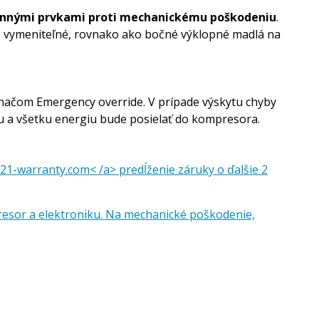
nnými prvkami proti mechanickému poškodeniu
.
hko vymeniteľné, rovnako ako bočné výklopné madlá na
pínačom Emergency override. V prípade výskytu chyby
ku a všetku energiu bude posielať do kompresora.
g21-warranty.com< /a> predĺženie záruky o ďalšie 2
resor a elektroniku. Na mechanické poškodenie,