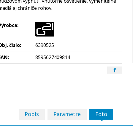
núdzovom vypnutí, vnútorné osvetlenie, vymeniteľné
madlá aj chrániče rohov.
Výrobca:
Obj. čislo:
6390525
EAN:
8595627409814
Popis
Parametre
Foto