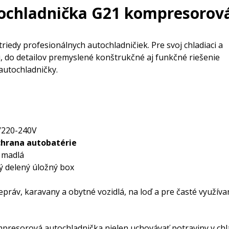
ochladnička G21 kompresorová
iedy profesionálnych autochladničiek. Pre svoj chladiaci a
, do detailov premyslené konštrukčné aj funkčné riešenie
autochladničky.
/220-240V
chrana autobatérie
 madlá
ý delený úložný box
epráv, karavany a obytné vozidlá, na loď a pre časté využíva
presorová autochladnička nielen uchovávať potraviny v chlad