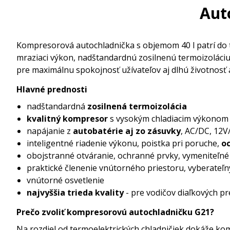
Aut
Kompresorová autochladnička s objemom 40 l patrí do tr
mraziaci výkon, nadštandardnú zosilnenú termoizoláciu
pre maximálnu spokojnosť užívateľov aj dlhú životnosť 
Hlavné prednosti
nadštandardná
zosilnená termoizolácia
kvalitný kompresor
s vysokým chladiacim výkonom
napájanie z
autobatérie aj zo zásuvky
, AC/DC, 12V
inteligentné riadenie výkonu, poistka pri poruche,
o
obojstranné otváranie, ochranné prvky, vymeniteľné
praktické členenie vnútorného priestoru, vyberateľn
vnútorné osvetlenie
najvyššia trieda kvality
- pre vodičov diaľkových pr
Prečo zvoliť kompresorovú autochladničku G21?
Na rozdiel od termoelektrických chladničiek dokáže kom