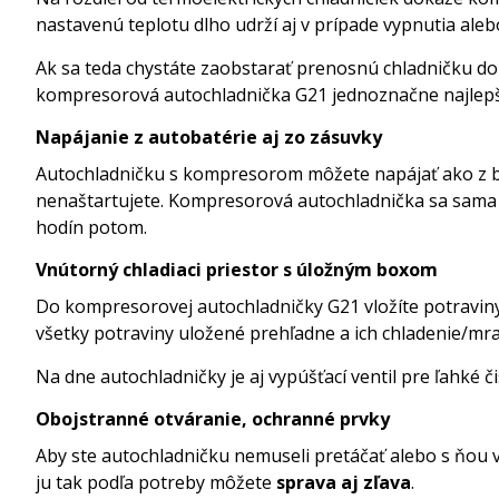
nastavenú teplotu dlho udrží aj v prípade vypnutia ale
Ak sa teda chystáte zaobstarať prenosnú chladničku do o
kompresorová autochladnička G21 jednoznačne najlep
Napájanie z autobatérie aj zo zásuvky
Autochladničku s kompresorom môžete napájať ako z bež
nenaštartujete. Kompresorová autochladnička sa sama
hodín potom.
Vnútorný chladiaci priestor s úložným boxom
Do kompresorovej autochladničky G21 vložíte potravin
všetky potraviny uložené prehľadne a ich chladenie/mra
Na dne autochladničky je aj vypúšťací ventil pre ľahké 
Obojstranné otváranie, ochranné prvky
Aby ste autochladničku nemuseli pretáčať alebo s ňou 
ju tak podľa potreby môžete
sprava aj zľava
.