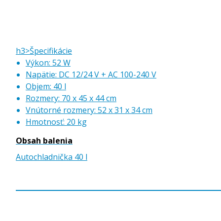
h3>Špecifikácie
Výkon: 52 W
Napätie: DC 12/24 V + AC 100-240 V
Objem: 40 l
Rozmery: 70 x 45 x 44 cm
Vnútorné rozmery: 52 x 31 x 34 cm
Hmotnosť: 20 kg
Obsah balenia
Autochladnička 40 l