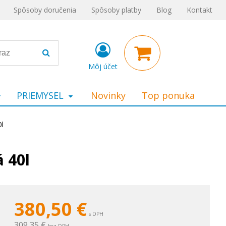
Spôsoby doručenia
Spôsoby platby
Blog
Kontakt
Môj účet
PRIEMYSEL
Novinky
Top ponuka
l
 40l
380,50
€
s DPH
309,35 €