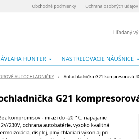
Obchodné podmienky
Ochrana osobných údajov
ZÁVLAHA HUNTER
NASTREĽOVACIE NÁUŠNICE
OROVÉ AUTOCHLADNIČKY
Autochladnička G21 kompresorová 40
ochladnička G21 kompresorová
Bez kompromisov - mrazí do -20 ° C, napájanie
12V/230V, ochrana autobatérie, vysoko kvalitná
termoizolácia, displej, plný chladiaci výkon aj pri