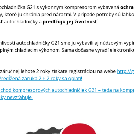
 autochladnička G21 s výkonným kompresorom vybavená
ochra
ly, ktoré ju chránia pred nárazmi. V prípade potreby sú ľa
sť
autochladničky a
predlžujú jej životnosť
.
hlivosti autochladničky G21 sme ju vybavili aj núdzovým vy
ť s plným chladiacim výkonom. Sama dočasne vyradí elektroni
 záručnej lehote 2 roky získate registráciou na webe
http://
redĺžená záruka 2 + 2 roky sa oplatí!
ký chod kompresorových autochladničiek G21 – teda na komp
ky nevzťahuje.