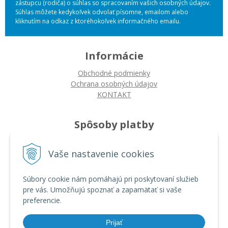
zástupcu (rodiča) o súhlas so spracovaním vašich osobných údajov.
Súhlas môžete kedykoľvek odvolať písomne, emailom alebo
kliknutím na odkaz z ktoréhokoľvek informačného emailu.
Informácie
Obchodné podmienky
Ochrana osobných údajov
KONTAKT
Spôsoby platby
Platba na dobierku
Vaše nastavenie cookies
Platba bankovým prevodom
Platba kartou
Súbory cookie nám pomáhajú pri poskytovaní služieb
pre vás. Umožňujú spoznať a zapamätať si vaše
Ako nakupovať
preferencie.
Ako nakupovať
Autorizované servisy
Prijať