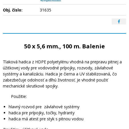
Obj. čislo:
31635
50 x 5,6 mm., 100 m. Balenie
Tlaková hadica z HDPE polyetylénu vhodná na prepravu pitnej a
úžitkovej vody pre vodovodné prípojky, rozvody, závlahové
systémy a kanalizáciu. Hadica je čierna a UV stabilizovaná, čo
zabezbečuje odolnosť a dlhú životnosť. Je vhodné použiť
mechanické skrutkové spojky.
Použitie:
hlavný rozvod pre závlahové systémy
hadica pre prípojky, točky, hydranty
hadica má atest pre styk s pitnou vodou